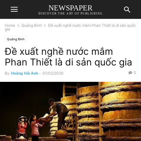
NEWSPAPER
DISCOVER THE ART OF PUBLISHING
Home
Quảng Bình
Đề xuất nghề nước mắm Phan Thiết là di sản quốc
gia
Quảng Bình
Đề xuất nghề nước mắm
Phan Thiết là di sản quốc gia
0
By
Hoàng Hải Anh
-
01/02/2026