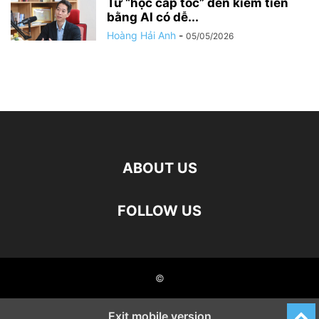
Từ “học cấp tốc” đến kiếm tiền
bằng AI có dễ...
Hoàng Hải Anh
-
05/05/2026
ABOUT US
FOLLOW US
©
Exit mobile version