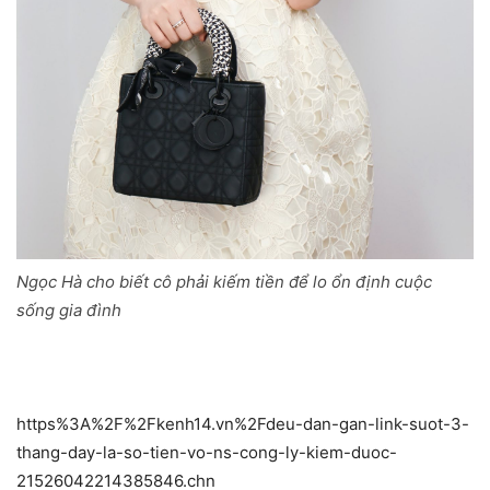
Ngọc Hà cho biết cô phải kiếm tiền để lo ổn định cuộc
sống gia đình
https%3A%2F%2Fkenh14.vn%2Fdeu-dan-gan-link-suot-3-
thang-day-la-so-tien-vo-ns-cong-ly-kiem-duoc-
21526042214385846.chn