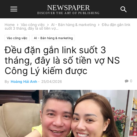
NEWSPAPER
DISCOVER THE ART OF PUBLISHING
Home
Vào công việc
AI - Bán hàng & marketing
Đều đặn gắn link
suốt 3 tháng, đây là số tiền vợ...
Vào công việc
AI - Bán hàng & marketing
Đều đặn gắn link suốt 3
tháng, đây là số tiền vợ NS
Công Lý kiếm được
0
By
Hoàng Hải Anh
-
25/04/2026