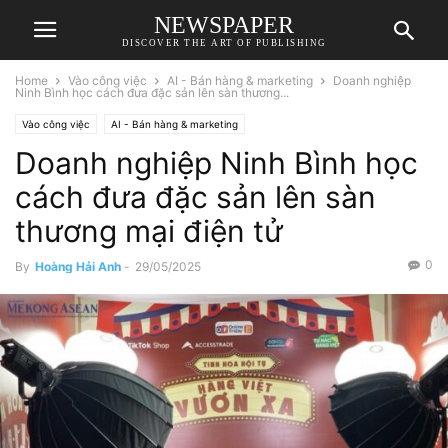
NEWSPAPER
DISCOVER THE ART OF PUBLISHING
Home
Vào công việc
AI - Bán hàng & marketing
Doanh nghiệp
Ninh Bình học cách đưa đặc sản lên sàn thương...
Vào công việc
AI - Bán hàng & marketing
Doanh nghiệp Ninh Bình học
cách đưa đặc sản lên sàn
thương mại điện tử
0
By
Hoàng Hải Anh
-
29/05/2025