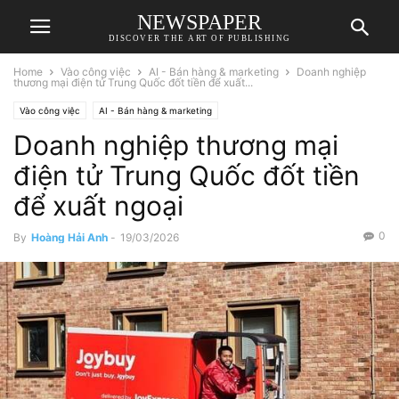
NEWSPAPER
DISCOVER THE ART OF PUBLISHING
Home
Vào công việc
AI - Bán hàng & marketing
Doanh nghiệp
thương mại điện tử Trung Quốc đốt tiền để xuất...
Vào công việc
AI - Bán hàng & marketing
Doanh nghiệp thương mại
điện tử Trung Quốc đốt tiền
để xuất ngoại
0
By
Hoàng Hải Anh
-
19/03/2026