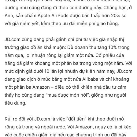
dường như cũng đang đi theo con đường này. Chẳng hạn, ở
Anh, sản phẩm Apple AirPods được bán thấp hơn 20% so
với giá niêm yết, kèm theo ưu đãi miễn phí giao hàng.
JD.com cũng đang phải gánh chi phí từ việc gia nhập thị
trường giao đồ ăn khá muộn: Dù doanh thu tăng 10% trong
năm qua, lợi nhuận ròng lại giảm một nửa. Cổ phiếu của
hãng đã giảm khoảng một phần ba trong vòng một năm. Với
mức định giá dưới 10 lần lợi nhuận dự kiến năm nay, JD.com
đang giao dịch ở mức bằng một nửa Alibaba và chỉ khoảng
một phần ba Amazon – điều có thể khiến nhà đầu tư cảm
thấy họ cũng đang “mua được món hời”, giống như người
tiêu dùng.
Rủi ro đối với JD.com là việc “đốt tiền” khi theo đuổi mở
rộng cả trong và ngoài nước. Với Amazon, nguy cơ là bị kéo
vào cuộc chiến giảm giá nếu các chương trình ưu đãi này