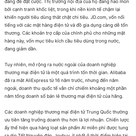
đáng để đặt cược. Thị trường nội địa của họ đang hao mòn
bởi cạnh tranh khốc liệt, trong khi nền kinh tế chậm lại
khiến người tiêu dùng thắt chặt chi tiêu. JD.com, vốn nổi
tiếng với các mặt hàng điện tử và đồ gia dụng càng dễ tổn
thương. Các khoản trợ cấp của chính phủ cho những mặt
hàng này, vốn mục tiêu kích cầu tiêu dùng trong nước,
đang giảm dần.
Tuy nhiên, mở rộng ra nước ngoài của doanh nghiệp
thương mại điện tử là một quá trình tốn thời gian. Alibaba
đã ra mắt AliExpress từ 16 năm trước, nhưng đến năm
ngoái, doanh thu quốc tế vẫn chỉ chiếm khoảng một phần
năm tổng doanh số bán lẻ thương mại điện tử của hãng.
Các doanh nghiệp thương mại điện tử Trung Quốc thường
ưu tiên tăng trưởng doanh thu hơn là lợi nhuận. Chiến lược
ấy thể hiện qua hàng loạt sản phẩm AI miễn phí được tung
ra dịp Tết Nguyên đán. Joybuy, ít nhất ở thời điểm hiện tại,