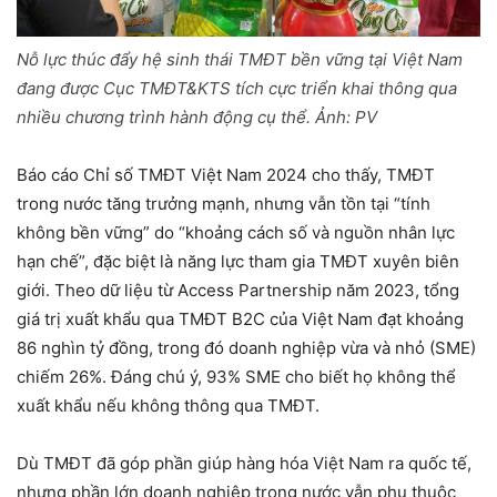
Nỗ lực thúc đẩy hệ sinh thái TMĐT bền vững tại Việt Nam
đang được Cục TMĐT&KTS tích cực triển khai thông qua
nhiều chương trình hành động cụ thể. Ảnh: PV
Báo cáo Chỉ số TMĐT Việt Nam 2024 cho thấy, TMĐT
trong nước tăng trưởng mạnh, nhưng vẫn tồn tại “tính
không bền vững” do “khoảng cách số và nguồn nhân lực
hạn chế”, đặc biệt là năng lực tham gia TMĐT xuyên biên
giới. Theo dữ liệu từ Access Partnership năm 2023, tổng
giá trị xuất khẩu qua TMĐT B2C của Việt Nam đạt khoảng
86 nghìn tỷ đồng, trong đó doanh nghiệp vừa và nhỏ (SME)
chiếm 26%. Đáng chú ý, 93% SME cho biết họ không thể
xuất khẩu nếu không thông qua TMĐT.
Dù TMĐT đã góp phần giúp hàng hóa Việt Nam ra quốc tế,
nhưng phần lớn doanh nghiệp trong nước vẫn phụ thuộc