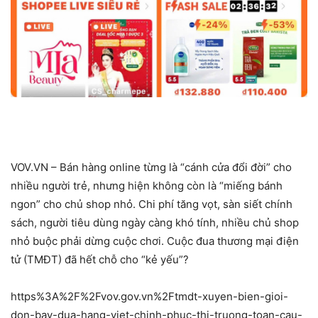
VOV.VN – Bán hàng online từng là “cánh cửa đổi đời” cho
nhiều người trẻ, nhưng hiện không còn là “miếng bánh
ngon” cho chủ shop nhỏ. Chi phí tăng vọt, sàn siết chính
sách, người tiêu dùng ngày càng khó tính, nhiều chủ shop
nhỏ buộc phải dừng cuộc chơi. Cuộc đua thương mại điện
tử (TMĐT) đã hết chỗ cho “kẻ yếu”?
https%3A%2F%2Fvov.gov.vn%2Ftmdt-xuyen-bien-gioi-
don-bay-dua-hang-viet-chinh-phuc-thi-truong-toan-cau-