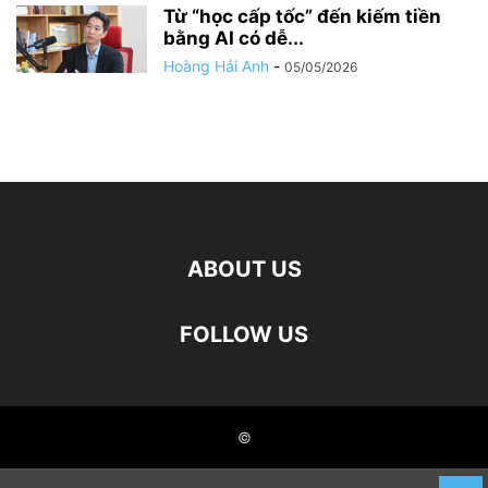
Từ “học cấp tốc” đến kiếm tiền
bằng AI có dễ...
Hoàng Hải Anh
-
05/05/2026
ABOUT US
FOLLOW US
©