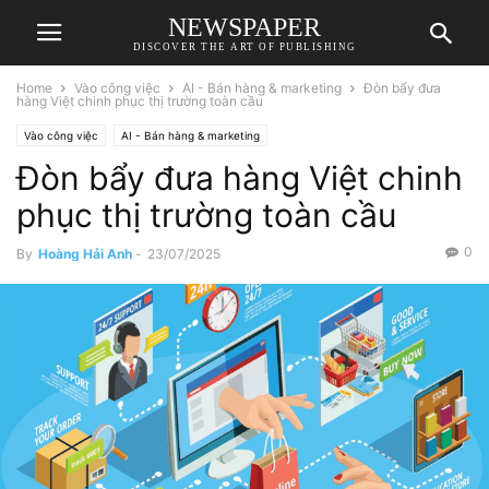
NEWSPAPER
DISCOVER THE ART OF PUBLISHING
Home
Vào công việc
AI - Bán hàng & marketing
Đòn bẩy đưa
hàng Việt chinh phục thị trường toàn cầu
Vào công việc
AI - Bán hàng & marketing
Đòn bẩy đưa hàng Việt chinh
phục thị trường toàn cầu
0
By
Hoàng Hải Anh
-
23/07/2025