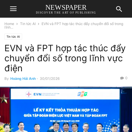
NEWSPAPER
DISCOVER THE ART OF PUBLISHING
Home
Tin tức AI
EVN và FPT hợp tác thúc đẩy chuyển đổi số trong
lĩnh...
Tin tức AI
EVN và FPT hợp tác thúc đẩy
chuyển đổi số trong lĩnh vực
điện
0
By
Hoàng Hải Anh
-
30/01/2026