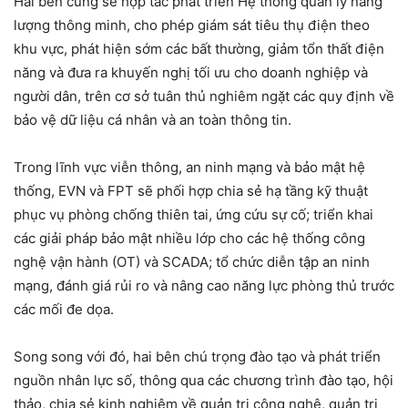
Hai bên cũng sẽ hợp tác phát triển Hệ thống quản lý năng
lượng thông minh, cho phép giám sát tiêu thụ điện theo
khu vực, phát hiện sớm các bất thường, giảm tổn thất điện
năng và đưa ra khuyến nghị tối ưu cho doanh nghiệp và
người dân, trên cơ sở tuân thủ nghiêm ngặt các quy định về
bảo vệ dữ liệu cá nhân và an toàn thông tin.
Trong lĩnh vực viễn thông, an ninh mạng và bảo mật hệ
thống, EVN và FPT sẽ phối hợp chia sẻ hạ tầng kỹ thuật
phục vụ phòng chống thiên tai, ứng cứu sự cố; triển khai
các giải pháp bảo mật nhiều lớp cho các hệ thống công
nghệ vận hành (OT) và SCADA; tổ chức diễn tập an ninh
mạng, đánh giá rủi ro và nâng cao năng lực phòng thủ trước
các mối đe dọa.
Song song với đó, hai bên chú trọng đào tạo và phát triển
nguồn nhân lực số, thông qua các chương trình đào tạo, hội
thảo, chia sẻ kinh nghiệm về quản trị công nghệ, quản trị