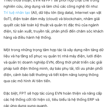
Theo thỏa thuận, EVN và FPT sẽ phối hợp chặt chẽ trong
nghiên cứu, ứng dụng và làm chủ các công nghệ lõi như:
Trí tuệ nhân tạo
(AI), dữ liệu lớn (big data), Internet vạn vật
(IoT), điện toán đám mây (cloud) và blockchain, nhằm giải
quyết các bài toán kỹ thuật và quản trị đặc thù của ngành
điện, từ sản xuất, truyền tải, phân phối đến chăm sóc khách
hàng và điều hành hệ thống.
Một trong những trọng tâm hợp tác là xây dựng nền tảng dữ
liệu và hạ tầng số phục vụ quản trị nhà máy điện, lưới điện
và quản trị doanh nghiệp EVN, đồng thời phát triển các giải
pháp lưới điện thông minh, dự báo phụ tải, tối ưu phân phối
điện, cảnh báo bất thường và tiết kiệm năng lượng thông
qua các mô hình AI tiên tiến.
Đặc biệt, FPT sẽ hợp tác cùng EVN hoàn thiện và nâng cấp
các hệ thống cốt lõi hiện có, tiêu biểu là hệ thống ERP và
các ứng dụng xung quanh.