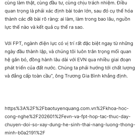
cùng làm thật, cùng đầu tư, cùng chịu trách nhiệm. Điều
quan trọng là phải xác định bài toán lớn, sau đó cụ thể hóa
thành các đề bài rõ ràng: ai làm, làm trong bao lâu, nguồn
lực thế nào và kết quả cụ thể ra sao.
Với FPT, ngành điện lực có vị trí rất đặc biệt ngay từ những
ngày đầu thành lập, và chúng tôi luôn trân trọng mối quan
hệ gắn bó, đồng hành lâu dài với EVN qua nhiều giai đoạn
phát triển của đất nước. Chúng ta phải hướng tới chất lượng
và đẳng cấp toàn cầu”, ông Trương Gia Bình khẳng định.
https%3A%2F%2Fbaotuyenquang.com.vn%2Fkhoa-hoc-
cong-nghe%2F202601%2Fevn-va-fpt-hop-tac-thuc-day-
chuyen-doi-so-xay-dung-he-sinh-thai-nang-luong-thong-
minh-b0a2191%2F