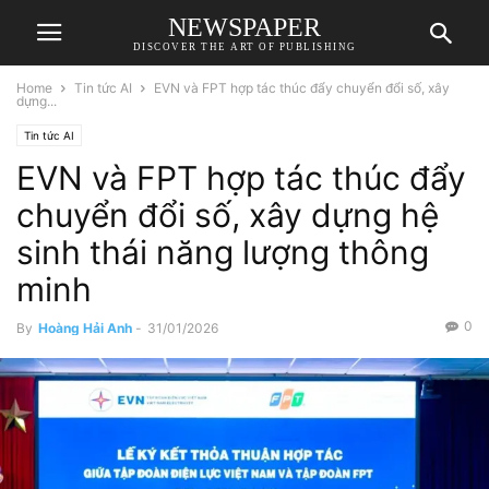
NEWSPAPER
DISCOVER THE ART OF PUBLISHING
Home
Tin tức AI
EVN và FPT hợp tác thúc đẩy chuyển đổi số, xây
dựng...
Tin tức AI
EVN và FPT hợp tác thúc đẩy
chuyển đổi số, xây dựng hệ
sinh thái năng lượng thông
minh
0
By
Hoàng Hải Anh
-
31/01/2026