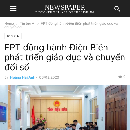
NEWSPAPER
DISCOVER THE ART OF PUBLISHING
Home
Tin tức AI
FPT đồng hành Điện Biên phát triển giáo dục và
chuyển đổi...
Tin tức AI
FPT đồng hành Điện Biên
phát triển giáo dục và chuyển
đổi số
0
By
Hoàng Hải Anh
-
03/02/2026