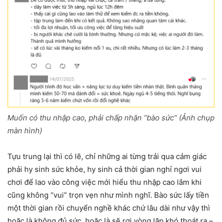
Muốn có thu nhập cao, phải chấp nhận “bào sức” (Ảnh chụp
màn hình)
Tựu trung lại thì có lẽ, chỉ những ai từng trải qua cảm giác
phải hy sinh sức khỏe, hy sinh cả thời gian nghỉ ngơi vui
chơi để lao vào công việc mới hiểu thu nhập cao lắm khi
cũng không “vui” trọn vẹn như mình nghĩ. Bào sức lấy tiền
một thời gian rồi chuyển nghề khác chứ lâu dài như vậy thì
hoặc là không đủ sức, hoặc là sẽ rơi vòng lặp khó thoát ra –