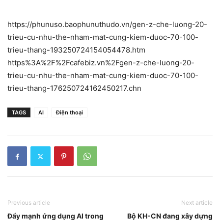
https://phunuso.baophunuthudo.vn/gen-z-che-luong-20-
trieu-cu-nhu-the-nham-mat-cung-kiem-duoc-70-100-
trieu-thang-193250724154054478.htm
https%3A%2F%2Fcafebiz.vn%2Fgen-z-che-luong-20-
trieu-cu-nhu-the-nham-mat-cung-kiem-duoc-70-100-
trieu-thang-176250724162450217.chn
TAGS
AI
Điện thoại
Previous article
Next article
Đẩy mạnh ứng dụng AI trong
Bộ KH-CN đang xây dựng