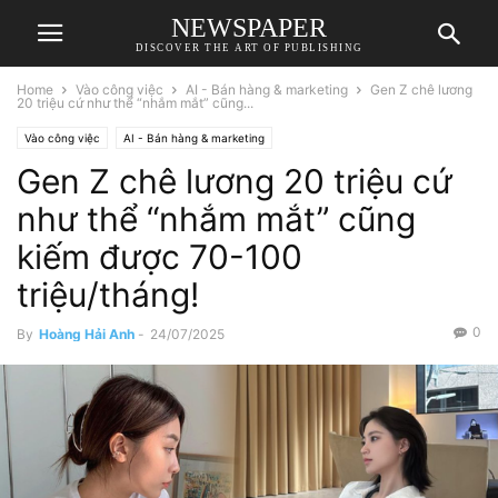
NEWSPAPER
DISCOVER THE ART OF PUBLISHING
Home
Vào công việc
AI - Bán hàng & marketing
Gen Z chê lương
20 triệu cứ như thể “nhắm mắt” cũng...
Vào công việc
AI - Bán hàng & marketing
Gen Z chê lương 20 triệu cứ
như thể “nhắm mắt” cũng
kiếm được 70-100
triệu/tháng!
0
By
Hoàng Hải Anh
-
24/07/2025