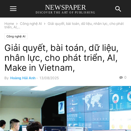
NEWSPAPER
DISCOVER THE ART OF PUBLISHING
Home
Công nghệ AI
Giải quyết, bài toán, dữ liệu, nhân lực, cho phát
triển, AI,...
Công nghệ AI
Giải quyết, bài toán, dữ liệu,
nhân lực, cho phát triển, AI,
Make in Vietnam,
0
By
Hoàng Hải Anh
-
13/08/2025