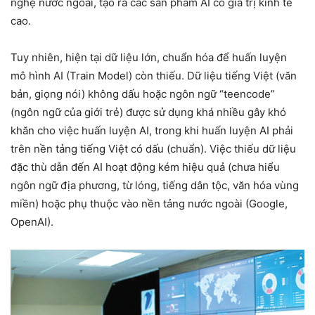
nghệ nước ngoài, tạo ra các sản phẩm AI có giá trị kinh tế
cao.
Tuy nhiên, hiện tại dữ liệu lớn, chuẩn hóa để huấn luyện
mô hình AI (Train Model) còn thiếu. Dữ liệu tiếng Việt (văn
bản, giọng nói) không dấu hoặc ngôn ngữ “teencode”
(ngôn ngữ của giới trẻ) được sử dụng khá nhiều gây khó
khăn cho việc huấn luyện AI, trong khi huấn luyện AI phải
trên nền tảng tiếng Việt có dấu (chuẩn). Việc thiếu dữ liệu
đặc thù dẫn đến AI hoạt động kém hiệu quả (chưa hiểu
ngôn ngữ địa phương, từ lóng, tiếng dân tộc, văn hóa vùng
miền) hoặc phụ thuộc vào nền tảng nước ngoài (Google,
OpenAI).