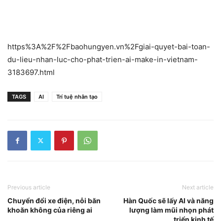
https%3A%2F%2Fbaohungyen.vn%2Fgiai-quyet-bai-toan-
du-lieu-nhan-luc-cho-phat-trien-ai-make-in-vietnam-
3183697.html
TAGS
AI
Trí tuệ nhân tạo
Previous article
Next article
Chuyển đổi xe điện, nỗi băn
Hàn Quốc sẽ lấy AI và năng
khoăn không của riêng ai
lượng làm mũi nhọn phát
triển kinh tế