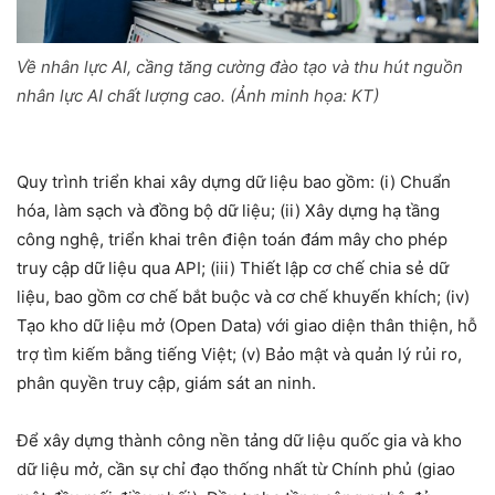
Về nhân lực AI, cầng tăng cường đào tạo và thu hút nguồn
nhân lực AI chất lượng cao. (Ảnh minh họa: KT)
Quy trình triển khai xây dựng dữ liệu bao gồm: (i) Chuẩn
hóa, làm sạch và đồng bộ dữ liệu; (ii) Xây dựng hạ tầng
công nghệ, triển khai trên điện toán đám mây cho phép
truy cập dữ liệu qua API; (iii) Thiết lập cơ chế chia sẻ dữ
liệu, bao gồm cơ chế bắt buộc và cơ chế khuyến khích; (iv)
Tạo kho dữ liệu mở (Open Data) với giao diện thân thiện, hỗ
trợ tìm kiếm bằng tiếng Việt; (v) Bảo mật và quản lý rủi ro,
phân quyền truy cập, giám sát an ninh.
Để xây dựng thành công nền tảng dữ liệu quốc gia và kho
dữ liệu mở, cần sự chỉ đạo thống nhất từ Chính phủ (giao