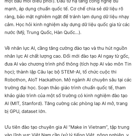
một đầu mối điều phối). Đầu tư hạ tầng công nghệ đủ
mạnh, áp dụng chuẩn quốc tế. Cơ chế chia sẻ dữ liệu rõ
ràng, bảo mật nghiêm ngặt để tránh lạm dụng dữ liệu nhạy
cảm. Học hỏi kinh nghiệm xây dựng dữ liệu quốc gia từ các
nước (Mỹ, Trung Quốc, Hàn Quốc…).
Về nhân lực AI, cầng tăng cường đào tạo và thu hút nguồn
nhân lực AI chất lượng cao. Đổi mới đào tạo AI ngay từ gốc,
đưa AI vào chương trình phổ thông (tích hợp AI vào môn Tin
học); thành lập Câu lạc bộ STEM-AI, tổ chức cuộc thi
Robothon, AIoT Hackathon. Mở ngành AI chuyên sâu tại các
trường đại học. Soạn thảo giáo trình chuẩn quốc tế, tham
khảo giáo trình của một số trường có kinh nghiệm đào tạo
AI (MIT, Stanford). Tăng cường các phòng lap AI mở, trang
bị GPU, dataset lớn.
Ưu tiên đào tạo chuyên gia AI “Make in Vietnam”, tập trung
vào lĩnh vực Việt Nam cần (xử lý tiếng Việt, nông nghiệp, y