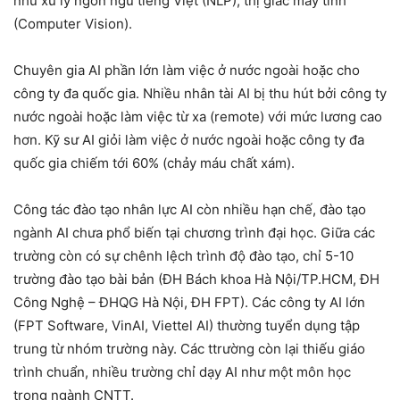
như xử lý ngôn ngữ tiếng Việt (NLP), thị giác máy tính
(Computer Vision).
Chuyên gia AI phần lớn làm việc ở nước ngoài hoặc cho
công ty đa quốc gia. Nhiều nhân tài AI bị thu hút bởi công ty
nước ngoài hoặc làm việc từ xa (remote) với mức lương cao
hơn. Kỹ sư AI giỏi làm việc ở nước ngoài hoặc công ty đa
quốc gia chiếm tới 60% (chảy máu chất xám).
Công tác đào tạo nhân lực AI còn nhiều hạn chế, đào tạo
ngành AI chưa phổ biến tại chương trình đại học. Giữa các
trường còn có sự chênh lệch trình độ đào tạo, chỉ 5-10
trường đào tạo bài bản (ĐH Bách khoa Hà Nội/TP.HCM, ĐH
Công Nghệ – ĐHQG Hà Nội, ĐH FPT). Các công ty AI lớn
(FPT Software, VinAI, Viettel AI) thường tuyển dụng tập
trung từ nhóm trường này. Các ttrường còn lại thiếu giáo
trình chuẩn, nhiều trường chỉ dạy AI như một môn học
trong ngành CNTT.