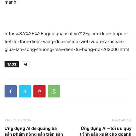
mạnh.
https%3A%2F%2Fnguoiquansat.vn%2Fgiam-doc-shopee-
tiet-lo-thoi-diem-vang-dua-msme-viet-vuon-ra-asean-
giua-lan-song-thuong-mai-dien-tu-bung-no-262006.html
TAGS
AI
Previous article
Next article
Ứng dụng AI để quảng bá
Ứng dụng AI – tối ưu quy
sản phẩm nông sản trên sàn
trình sản xuất cho doanh