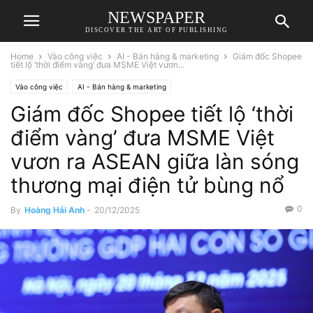
NEWSPAPER
DISCOVER THE ART OF PUBLISHING
Home
Vào công việc
AI - Bán hàng & marketing
Giám đốc Shopee
tiết lộ ‘thời điểm vàng’ đưa MSME Việt vươn...
Vào công việc
AI - Bán hàng & marketing
Giám đốc Shopee tiết lộ ‘thời
điểm vàng’ đưa MSME Việt
vươn ra ASEAN giữa làn sóng
thương mại điện tử bùng nổ
0
By
Hoàng Hải Anh
-
20/12/2025