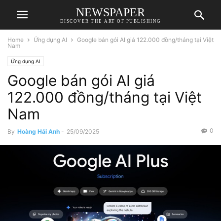
NEWSPAPER
DISCOVER THE ART OF PUBLISHING
Home
Ứng dụng AI
Google bán gói AI giá 122.000 đồng/tháng tại Việt
Nam
Ứng dụng AI
Google bán gói AI giá
122.000 đồng/tháng tại Việt
Nam
0
By
Hoàng Hải Anh
-
25/09/2025