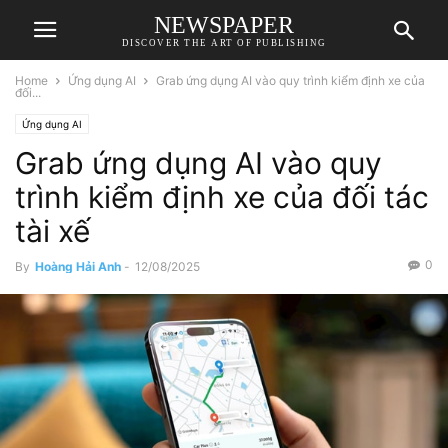
NEWSPAPER
DISCOVER THE ART OF PUBLISHING
Home
Ứng dụng AI
Grab ứng dụng AI vào quy trình kiểm định xe của
đối...
Ứng dụng AI
Grab ứng dụng AI vào quy
trình kiểm định xe của đối tác
tài xế
0
By
Hoàng Hải Anh
-
12/08/2025