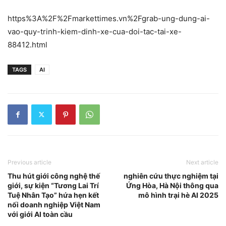
https%3A%2F%2Fmarkettimes.vn%2Fgrab-ung-dung-ai-
vao-quy-trinh-kiem-dinh-xe-cua-doi-tac-tai-xe-
88412.html
TAGS
AI
Previous article
Next article
Thu hút giới công nghệ thế
nghiên cứu thực nghiệm tại
giới, sự kiện “Tương Lai Trí
Ứng Hòa, Hà Nội thông qua
Tuệ Nhân Tạo” hứa hẹn kết
mô hình trại hè AI 2025
nối doanh nghiệp Việt Nam
với giới AI toàn cầu