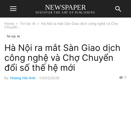
NEWSPAPER
DISCOVER THE ART OF PUBLISHING
Home
Tin tức AI
Hà Nội ra mắt Sàn Giao dịch công nghệ và Chợ
Chuyển...
Tin tức AI
Hà Nội ra mắt Sàn Giao dịch
công nghệ và Chợ Chuyển
đổi số thế hệ mới
0
By
Hoàng Hải Anh
-
04/02/2026