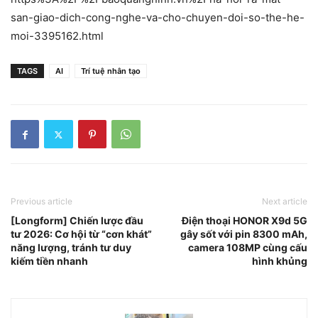
san-giao-dich-cong-nghe-va-cho-chuyen-doi-so-the-he-
moi-3395162.html
TAGS
AI
Trí tuệ nhân tạo
Previous article
Next article
[Longform] Chiến lược đầu
Điện thoại HONOR X9d 5G
tư 2026: Cơ hội từ “cơn khát”
gây sốt với pin 8300 mAh,
năng lượng, tránh tư duy
camera 108MP cùng cấu
kiếm tiền nhanh
hình khủng