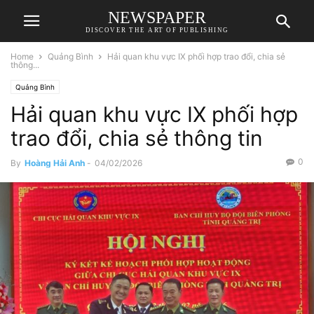
NEWSPAPER
DISCOVER THE ART OF PUBLISHING
Home
Quảng Bình
Hải quan khu vực IX phối hợp trao đổi, chia sẻ
thông...
Quảng Bình
Hải quan khu vực IX phối hợp
trao đổi, chia sẻ thông tin
0
By
Hoàng Hải Anh
-
04/02/2026