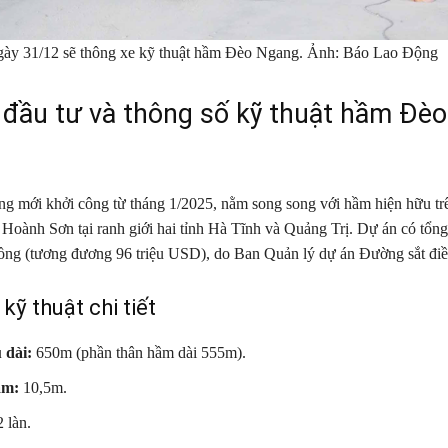
gày 31/12 sẽ thông xe kỹ thuật hầm Đèo Ngang. Ảnh: Báo Lao Động
đầu tư và thông số kỹ thuật hầm Đè
 mới khởi công từ tháng 1/2025, nằm song song với hầm hiện hữu trê
Hoành Sơn tại ranh giới hai tỉnh Hà Tĩnh và Quảng Trị. Dự án có tổn
ồng (tương đương 96 triệu USD), do Ban Quản lý dự án Đường sắt điề
kỹ thuật chi tiết
 dài:
650m (phần thân hầm dài 555m).
ầm:
10,5m.
 làn.