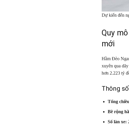
Dự kiến đến n
Quy mô 
mới
Hầm Đèo Ngang
xuyên qua dãy 
hơn 2.223 tỷ đ
Thông số 
Tổng chiều
Bề rộng h
Số làn xe:
2