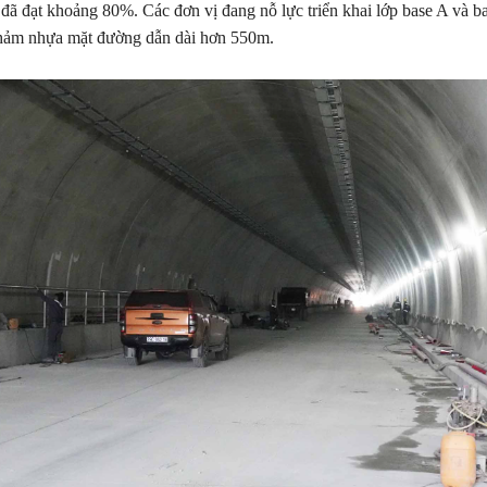
 đã đạt khoảng 80%. Các đơn vị đang nỗ lực triển khai lớp base A và b
thảm nhựa mặt đường dẫn dài hơn 550m.