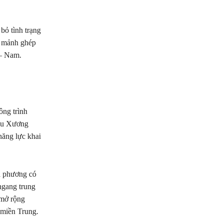
bỏ tình trạng
à mảnh ghép
 – Nam.
ông trình
ầu Xương
năng lực khai
ịa phương có
ngang trung
 mở rộng
 miền Trung.