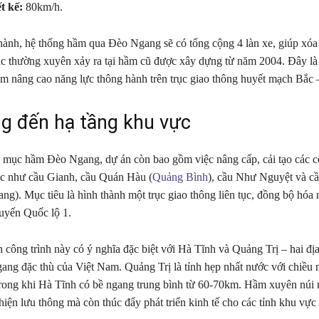
t kế:
80km/h.
hành, hệ thống hầm qua Đèo Ngang sẽ có tổng cộng 4 làn xe, giúp xóa 
tắc thường xuyên xảy ra tại hầm cũ được xây dựng từ năm 2004. Đây l
m nâng cao năng lực thông hành trên trục giao thông huyết mạch Bắc
g đến hạ tầng khu vực
mục hầm Đèo Ngang, dự án còn bao gồm việc nâng cấp, cải tạo các c
ác như cầu Gianh, cầu Quán Hàu (
Quảng Bình
), cầu Như Nguyệt và c
ng). Mục tiêu là hình thành một trục giao thông liên tục, đồng bộ hóa 
tuyến Quốc lộ 1.
n công trình này có ý nghĩa đặc biệt với Hà Tĩnh và Quảng Trị – hai đ
gang đặc thù của Việt Nam. Quảng Trị là tỉnh hẹp nhất nước với chiều 
trong khi Hà Tĩnh có bề ngang trung bình từ 60-70km. Hầm xuyên núi
thiện lưu thông mà còn thúc đẩy phát triển kinh tế cho các tỉnh khu vực