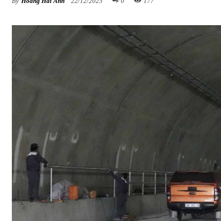
By
Hoàng Hải Anh
22/12/2025
0
177