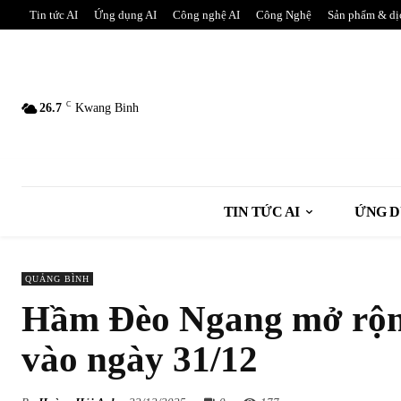
Tin tức AI
Ứng dụng AI
Công nghệ AI
Công Nghệ
Sản phẩm & dị
C
26.7
Kwang Binh
TIN TỨC AI
ỨNG D
QUẢNG BÌNH
Hầm Đèo Ngang mở rộng
vào ngày 31/12