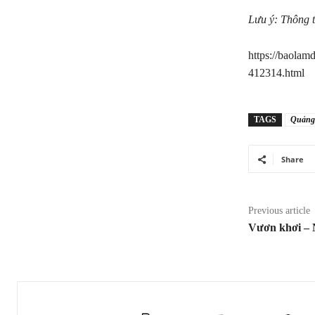
Lưu ý: Thông t
https://baola
412314.html
TAGS
Quảng
Share
Previous article
Vươn khơi – 