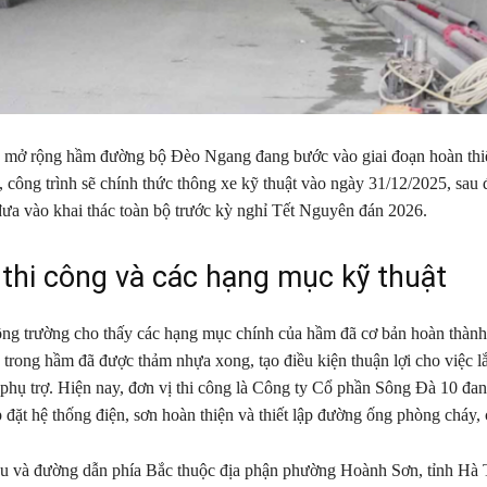
g mở rộng hầm đường bộ Đèo Ngang đang bước vào giai đoạn hoàn thi
 công trình sẽ chính thức thông xe kỹ thuật vào ngày 31/12/2025, sau đ
đưa vào khai thác toàn bộ trước kỳ nghỉ Tết Nguyên đán 2026.
 thi công và các hạng mục kỹ thuật
ông trường cho thấy các hạng mục chính của hầm đã cơ bản hoàn thành
trong hầm đã được thảm nhựa xong, tạo điều kiện thuận lợi cho việc lắ
 phụ trợ. Hiện nay, đơn vị thi công là Công ty Cổ phần Sông Đà 10 đan
p đặt hệ thống điện, sơn hoàn thiện và thiết lập đường ống phòng cháy,
u và đường dẫn phía Bắc thuộc địa phận phường Hoành Sơn, tỉnh Hà 