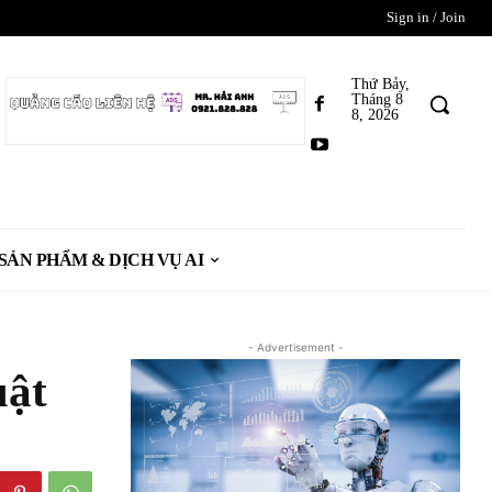
Sign in / Join
Thứ Bảy,
Tháng 8
8, 2026
SẢN PHẨM & DỊCH VỤ AI
- Advertisement -
uật