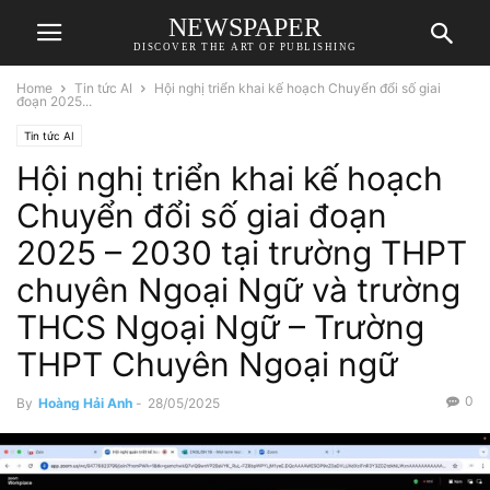
NEWSPAPER
DISCOVER THE ART OF PUBLISHING
Home
Tin tức AI
Hội nghị triển khai kế hoạch Chuyển đổi số giai
đoạn 2025...
Tin tức AI
Hội nghị triển khai kế hoạch
Chuyển đổi số giai đoạn
2025 – 2030 tại trường THPT
chuyên Ngoại Ngữ và trường
THCS Ngoại Ngữ – Trường
THPT Chuyên Ngoại ngữ
0
By
Hoàng Hải Anh
-
28/05/2025