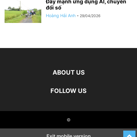
Đẩy mạnh ứng dụng AI, chuyển
đổi số
Hoàng Hải Anh
-
29/04/2026
ABOUT US
FOLLOW US
©
Exit mobile version