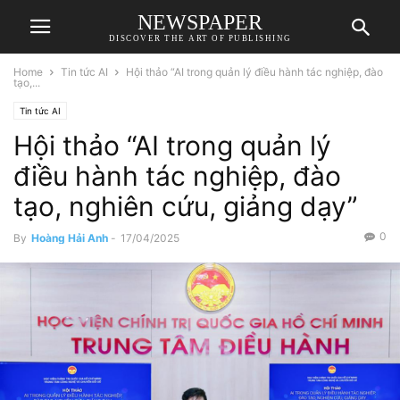
NEWSPAPER
DISCOVER THE ART OF PUBLISHING
Home
Tin tức AI
Hội thảo “AI trong quản lý điều hành tác nghiệp, đào
tạo,...
Tin tức AI
Hội thảo “AI trong quản lý
điều hành tác nghiệp, đào
tạo, nghiên cứu, giảng dạy”
0
By
Hoàng Hải Anh
-
17/04/2025