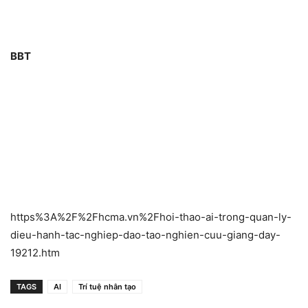
BBT
https%3A%2F%2Fhcma.vn%2Fhoi-thao-ai-trong-quan-ly-
dieu-hanh-tac-nghiep-dao-tao-nghien-cuu-giang-day-
19212.htm
TAGS
AI
Trí tuệ nhân tạo