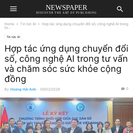
NEWSPAPER
DISCOVER THE ART OF PUBLISHING
Home
Tin tức AI
Hợp tác ứng dụng chuyển đổi số, công nghệ AI trong
tư...
Tin tức AI
Hợp tác ứng dụng chuyển đổi
số, công nghệ AI trong tư vấn
và chăm sóc sức khỏe cộng
đồng
0
By
Hoàng Hải Anh
-
06/02/2026