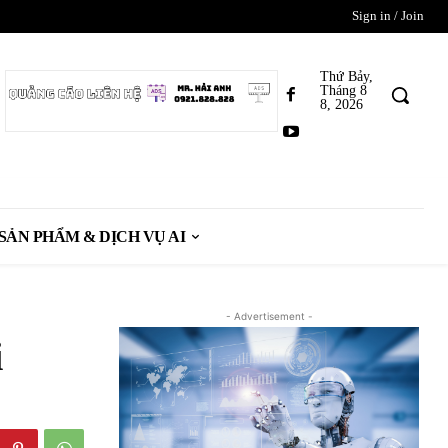
Sign in / Join
Thứ Bảy,
Tháng 8
8, 2026
SẢN PHẨM & DỊCH VỤ AI
- Advertisement -
i