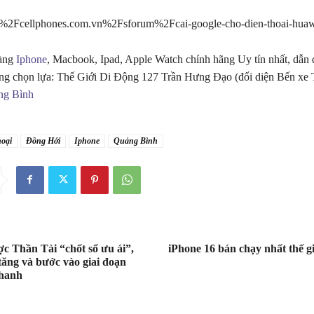
2Fcellphones.com.vn%2Fsforum%2Fcai-google-cho-dien-thoai-huaw
hàng
Iphone
, Macbook, Ipad, Apple Watch chính hãng Uy tín nhất, dẫn 
ng chọn lựa: Thế Giới Di Động 127 Trần Hưng Đạo (đối diện Bến xe
ng Bình
hoại
Đồng Hới
Iphone
Quảng Bình
ợc Thần Tài “chốt sổ ưu ái”,
iPhone 16 bán chạy nhất thế g
tăng và bước vào giai đoạn
nhanh