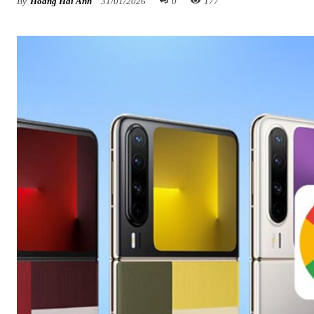
By
Hoàng Hải Anh
31/01/2026
0
177