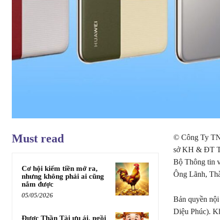
Must read
© Công Ty TN
sở KH & ĐT T
Bộ Thông tin 
Cơ hội kiếm tiền mở ra,
Ông Lãnh, Th
nhưng không phải ai cũng
nắm được
05/05/2026
Bản quyền nộ
Diệu Phúc). K
Được Thần Tài ưu ái, ngồi