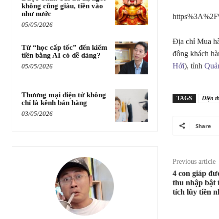
không cũng giàu, tiền vào
như nước
https%3A%2F%
05/05/2026
Địa chỉ Mua 
Từ “học cấp tốc” đến kiếm
đông khách hà
tiền bằng AI có dễ dàng?
Hới
), tỉnh
Quả
05/05/2026
Thương mại điện tử không
TAGS
Điện t
chỉ là kênh bán hàng
03/05/2026
Share
Previous article
4 con giáp đư
thu nhập bật 
tích lũy tiền 