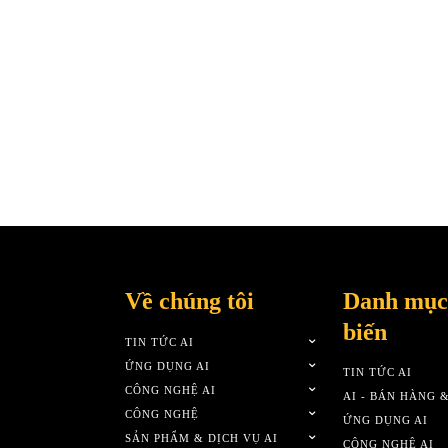
Về chúng tôi
Danh mục
biến
TIN TỨC AI
ỨNG DỤNG AI
TIN TỨC AI
CÔNG NGHỆ AI
AI - BÁN HÀNG 
CÔNG NGHỆ
ỨNG DỤNG AI
SẢN PHẨM & DỊCH VỤ AI
CÔNG NGHỆ AI