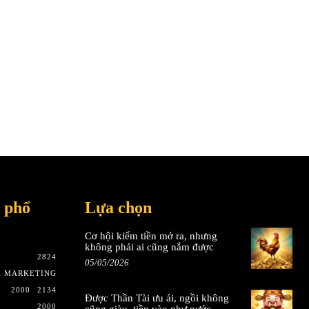
 phổ
Lựa chọn
Cơ hội kiếm tiền mở ra, nhưng
không phải ai cũng nắm được
2824
05/05/2026
& MARKETING
2000
2134
Được Thần Tài ưu ái, ngồi không
2000