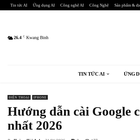
Tin tức AI
Ứng dụng AI
Công nghệ AI
Công Nghệ
Sản phẩm & dị
C
26.4
Kwang Binh
TIN TỨC AI
ỨNG D
ĐIỆN THOẠI
IPHONE
Hướng dẫn cài Google c
nhất 2026