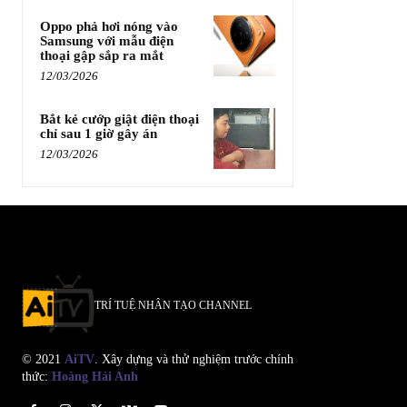
Oppo phả hơi nóng vào
Samsung với mẫu điện
thoại gập sắp ra mắt
12/03/2026
Bắt kẻ cướp giật điện thoại
chỉ sau 1 giờ gây án
12/03/2026
TRÍ TUỆ NHÂN TẠO CHANNEL
© 2021
AiTV
. Xây dựng và thử nghiệm trước chính
thức:
Hoàng Hải Anh