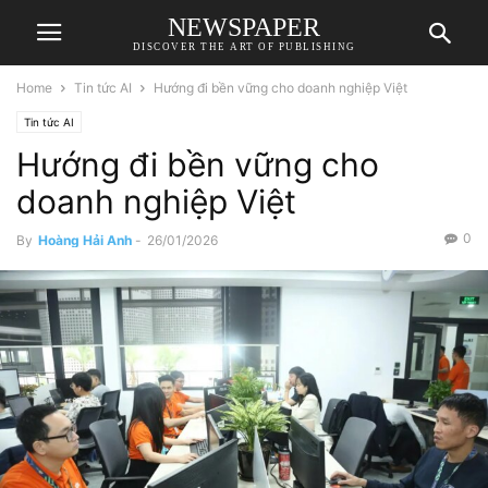
NEWSPAPER
DISCOVER THE ART OF PUBLISHING
Home
Tin tức AI
Hướng đi bền vững cho doanh nghiệp Việt
Tin tức AI
Hướng đi bền vững cho
doanh nghiệp Việt
0
By
Hoàng Hải Anh
-
26/01/2026