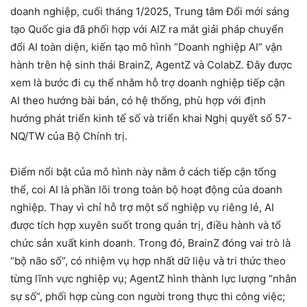
doanh nghiệp, cuối tháng 1/2025, Trung tâm Đổi mới sáng
tạo Quốc gia đã phối hợp với AIZ ra mắt giải pháp chuyển
đổi AI toàn diện, kiến tạo mô hình “Doanh nghiệp AI” vận
hành trên hệ sinh thái BrainZ, AgentZ và ColabZ. Đây được
xem là bước đi cụ thể nhằm hỗ trợ doanh nghiệp tiếp cận
AI theo hướng bài bản, có hệ thống, phù hợp với định
hướng phát triển kinh tế số và triển khai Nghị quyết số 57-
NQ/TW của Bộ Chính trị.
Điểm nổi bật của mô hình này nằm ở cách tiếp cận tổng
thể, coi AI là phần lõi trong toàn bộ hoạt động của doanh
nghiệp. Thay vì chỉ hỗ trợ một số nghiệp vụ riêng lẻ, AI
được tích hợp xuyên suốt trong quản trị, điều hành và tổ
chức sản xuất kinh doanh. Trong đó, BrainZ đóng vai trò là
“bộ não số”, có nhiệm vụ hợp nhất dữ liệu và tri thức theo
từng lĩnh vực nghiệp vụ; AgentZ hình thành lực lượng “nhân
sự số”, phối hợp cùng con người trong thực thi công việc;