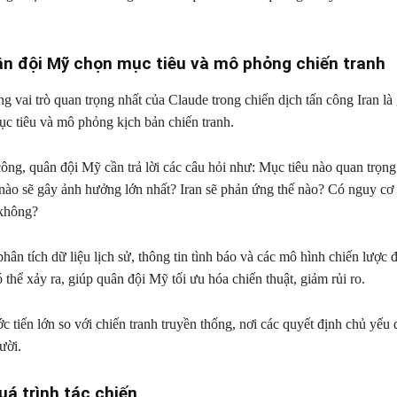
ân đội Mỹ chọn mục tiêu và mô phỏng chiến tranh
g vai trò quan trọng nhất của Claude trong chiến dịch tấn công Iran là
ục tiêu và mô phỏng kịch bản chiến tranh.
công, quân đội Mỹ cần trả lời các câu hỏi như: Mục tiêu nào quan trọn
nào sẽ gây ảnh hưởng lớn nhất? Iran sẽ phản ứng thế nào? Có nguy cơ 
không?
hân tích dữ liệu lịch sử, thông tin tình báo và các mô hình chiến lược
 thể xảy ra, giúp quân đội Mỹ tối ưu hóa chiến thuật, giảm rủi ro.
c tiến lớn so với chiến tranh truyền thống, nơi các quyết định chủ yếu
ười.
uá trình tác chiến