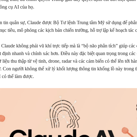
công cụ AI của họ.
 tin quân sự, Claude được Bộ Tư lệnh Trung tâm Mỹ sử dụng để phân 
mục tiêu, mô phỏng các kịch bản chiến trường, hỗ trợ lập kế hoạch tác c
 Claude không phải vũ khí trực tiếp mà là “bộ não phân tích” giúp các
t định nhanh và chính xác hơn. Điều này đặc biệt quan trọng trong các 
ữ liệu thu thập từ vệ tinh, drone, radar và các cảm biến có thể lên tới hà
ờ. Con người không thể xử lý khối lượng thông tin khổng lồ này trong t
 có thể làm được.