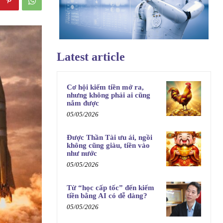
Latest article
Cơ hội kiếm tiền mở ra,
nhưng không phải ai cũng
nắm được
05/05/2026
Được Thần Tài ưu ái, ngồi
không cũng giàu, tiền vào
như nước
05/05/2026
Từ “học cấp tốc” đến kiếm
tiền bằng AI có dễ dàng?
05/05/2026