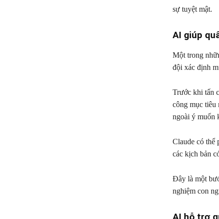
sự tuyệt mật.
AI giúp qu
Một trong nhữn
đội xác định m
Trước khi tấn 
công mục tiêu 
ngoài ý muốn 
Claude có thể p
các kịch bản có
Đây là một bướ
nghiệm con ng
AI hỗ trợ q