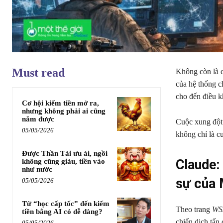
Must read
Không còn là c
của hệ thống c
cho đến điều k
Cơ hội kiếm tiền mở ra,
nhưng không phải ai cũng
nắm được
Cuộc xung đột 
05/05/2026
không chỉ là cu
Được Thần Tài ưu ái, ngồi
Claude:
không cũng giàu, tiền vào
như nước
sự của
05/05/2026
Từ “học cấp tốc” đến kiếm
Theo trang
WS
tiền bằng AI có dễ dàng?
chiến dịch tấn
05/05/2026