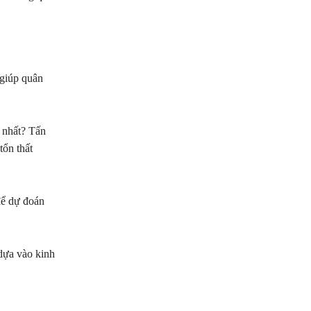
 giúp quân
g nhất? Tấn
tổn thất
 để dự đoán
 dựa vào kinh