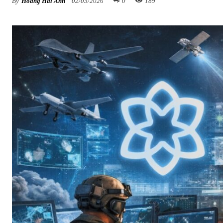
By
Hoàng Hải Anh
02/03/2026
0
189