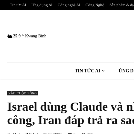
Tin tức AI
Ứng dụng AI
Công nghệ AI
Công Nghệ
Sản phẩm & dị
C
25.9
Kwang Binh
TIN TỨC AI
ỨNG D
VÀO CUỘC SỐNG
Israel dùng Claude và n
công, Iran đáp trả ra sa