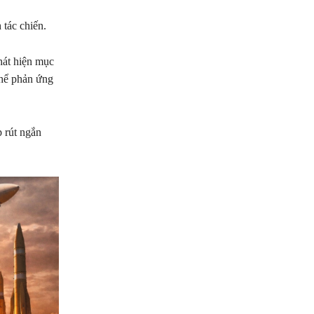
 tác chiến.
hát hiện mục
thể phản ứng
p rút ngắn