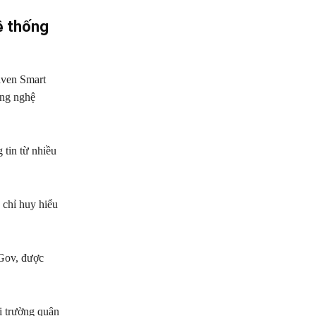
ệ thống
aven Smart
ông nghệ
 tin từ nhiều
.
 chỉ huy hiểu
 Gov, được
i trường quân