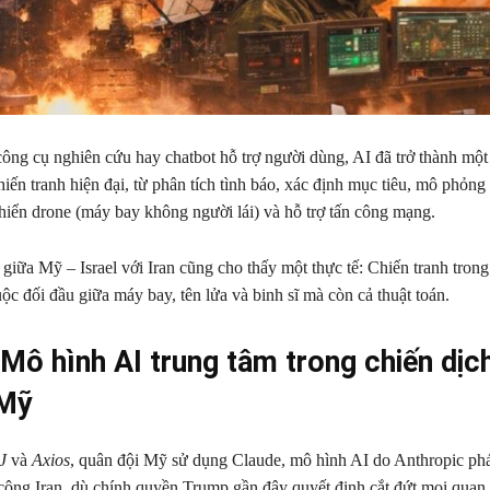
ông cụ nghiên cứu hay chatbot hỗ trợ người dùng, AI đã trở thành một 
hiến tranh hiện đại, từ phân tích tình báo, xác định mục tiêu, mô phỏng
hiển drone (máy bay không người lái) và hỗ trợ tấn công mạng.
giữa Mỹ – Israel với Iran cũng cho thấy một thực tế: Chiến tranh trong
ộc đối đầu giữa máy bay, tên lửa và binh sĩ mà còn cả thuật toán.
 Mô hình AI trung tâm trong chiến dịc
 Mỹ
J
và
Axios
, quân đội Mỹ sử dụng Claude, mô hình AI do Anthropic phát
 công Iran, dù chính quyền Trump gần đây quyết định cắt đứt mọi quan