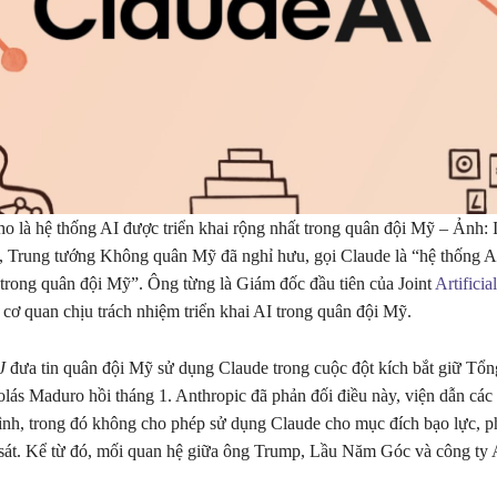
o là hệ thống AI được triển khai rộng nhất trong quân đội Mỹ – Ảnh: I
 Trung tướng Không quân Mỹ đã nghỉ hưu, gọi Claude là “hệ thống AI
 trong quân đội Mỹ”. Ông từng là Giám đốc đầu tiên của Joint
Artificia
 cơ quan chịu trách nhiệm triển khai AI trong quân đội Mỹ.
J
đưa tin quân đội Mỹ sử dụng Claude trong cuộc đột kích bắt giữ Tổn
lás Maduro hồi tháng 1. Anthropic đã phản đối điều này, viện dẫn các
nh, trong đó không cho phép sử dụng Claude cho mục đích bạo lực, ph
sát. Kể từ đó, mối quan hệ giữa ông Trump, Lầu Năm Góc và công ty 