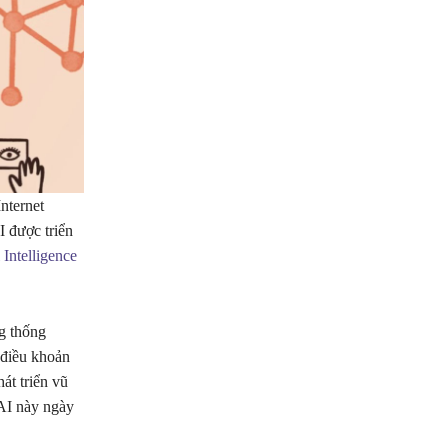
nternet
 được triển
l Intelligence
g thống
 điều khoản
át triển vũ
AI này ngày