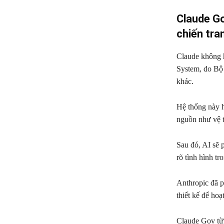
Claude Go
chiến tra
Claude không h
System, do Bộ 
khác.
Hệ thống này h
nguồn như vệ ti
Sau đó, AI sẽ p
rõ tình hình tr
Anthropic đã p
thiết kế để ho
Claude Gov từn