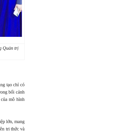
g Quản trị
ng tạo chỉ có
Trong bối cảnh
t của mô hình
ệp lớn, mang
n tri thức và