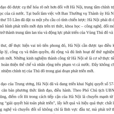
 đạo đó được cụ thể hóa rõ nét hơn đối với Hà Nội, trung tâm chính trị
học của cả nước. Tại buổi làm việc với Ban Thường vụ Thành ủy Hà N
thư Tô Lâm đã đặt ra một yêu cầu có tính chiến lược: Hà Nội phải đi đ
mô hình phát triển mới dựa trên tri thức, khoa học – công nghệ, đổi mớ
 trở thành trung tâm lan tỏa và động lực phát triển của Vùng Thủ đô và
hư, để thực hiện vai trò tiên phong đó, Hà Nội cần được tạo điều k
áp lý, công cụ và thẩm quyền, đủ rộng và đủ linh hoạt để thử nghi
nh mới. Những kinh nghiệm thành công từ Hà Nội sẽ là cơ sở thực ti
hoàn thiện thể chế và nhân rộng trên phạm vi cả nước. Đây không ch
 nhiệm chính trị của Thủ đô trong giai đoạn phát triển mới.
ỉ đạo của Trung ương, Hà Nội đã và đang triển khai Nghị quyết số 
 căn bản phương thức lãnh đạo, điều hành. Theo Phó Chủ tịch UB
ng, điểm cốt lõi trong cách tiếp cận của Hà Nội là chuyển mạnh từ 
ng “giải quyết bài toán phát triển”, lấy kết quả và hiệu quả thực chất
g nghệ và chuyển đổi số không chỉ là lĩnh vực đầu tư, mà phải trở 