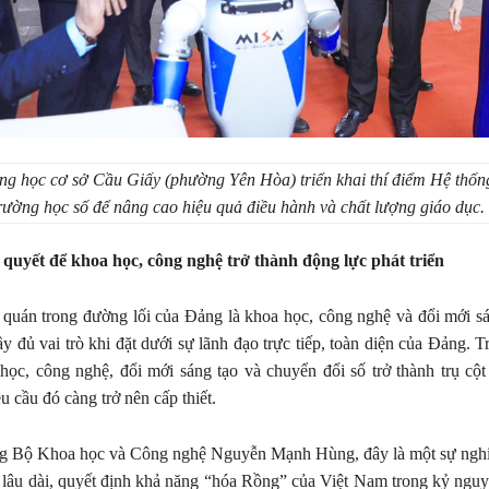
ng học cơ sở Cầu Giấy (phường Yên Hòa) triển khai thí điểm Hệ thốn
rường học số để nâng cao hiệu quả điều hành và chất lượng giáo dục.
n quyết
để khoa học, công nghệ trở thành động lực phát triển
quán trong đường lối của Đảng là khoa học, công nghệ và đổi mới sá
ầy đủ vai trò khi đặt dưới sự lãnh đạo trực tiếp, toàn diện của Đảng. 
học, công nghệ, đổi mới sáng tạo và chuyển đổi số trở thành trụ cộ
u cầu đó càng trở nên cấp thiết.
g Bộ Khoa học và Công nghệ Nguyễn Mạnh Hùng, đây là một sự nghi
 lâu dài, quyết định khả năng “hóa Rồng” của Việt Nam trong kỷ nguyê