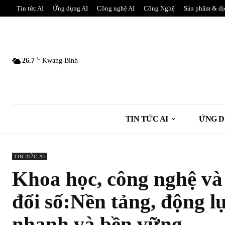
Tin tức AI
Ứng dụng AI
Công nghệ AI
Công Nghệ
Sản phẩm & dị
C
26.7
Kwang Binh
TIN TỨC AI
ỨNG D
TIN TỨC AI
Khoa học, công nghệ và
đổi số:Nền tảng, động l
nhanh và bền vững