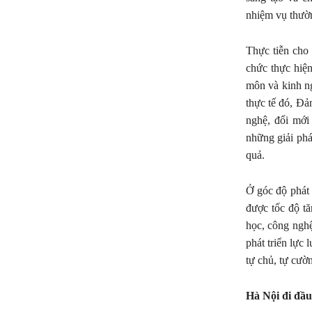
nhiệm vụ thườn
Thực tiễn cho 
chức thực hiện
môn và kinh ng
thực tế đó, Đả
nghệ, đổi mới
những giải phá
quả.
Ở góc độ phát 
được tốc độ t
học, công nghệ
phát triển lực
tự chủ, tự cườn
Hà Nội đi đầ