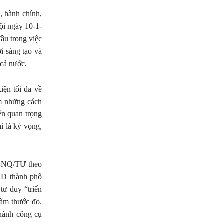
, hành chính,
ội ngày 10-1-
ầu trong việc
i sáng tạo và
 cả nước.
iện tối đa về
ệm những cách
ễn quan trọng
ỉ là kỳ vọng,
57-NQ/TƯ theo
ND thành phố
tư duy “triển
 làm thước đo.
thành công cụ