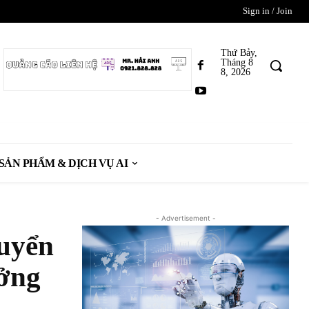
Sign in / Join
Thứ Bảy,
Tháng 8
8, 2026
SẢN PHẨM & DỊCH VỤ AI
- Advertisement -
huyển
ưởng