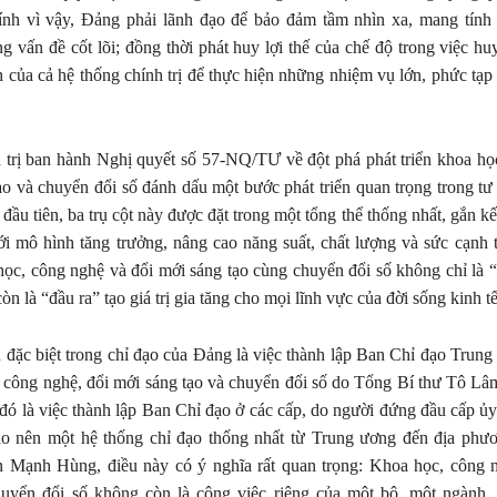
hính vì vậy, Đảng phải lãnh đạo để bảo đảm tầm nhìn xa, mang tính 
g vấn đề cốt lõi; đồng thời phát huy lợi thế của chế độ trong việc hu
 của cả hệ thống chính trị để thực hiện những nhiệm vụ lớn, phức tạp
 trị ban hành Nghị quyết số 57-NQ/TƯ về đột phá phát triển khoa họ
ạo và chuyển đổi số đánh dấu một bước phát triển quan trọng trong tư
ầu tiên, ba trụ cột này được đặt trong một tổng thể thống nhất, gắn kế
i mô hình tăng trưởng, nâng cao năng suất, chất lượng và sức cạnh 
học, công nghệ và đổi mới sáng tạo cùng chuyển đổi số không chỉ là 
còn là “đầu ra” tạo giá trị gia tăng cho mọi lĩnh vực của đời sống kinh tế
đặc biệt trong chỉ đạo của Đảng là việc thành lập Ban Chỉ đạo Trung
, công nghệ, đổi mới sáng tạo và chuyển đổi số do Tổng Bí thư Tô L
đó là việc thành lập Ban Chỉ đạo ở các cấp, do người đứng đầu cấp ủy 
ạo nên một hệ thống chỉ đạo thống nhất từ Trung ương đến địa phư
 Mạnh Hùng, điều này có ý nghĩa rất quan trọng: Khoa học, công n
huyển đổi số không còn là công việc riêng của một bộ, một ngành,