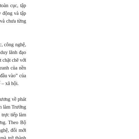
toàn cục, tập
y động và tập
 và chưa từng
c, công nghệ,
 duy lãnh đạo
t chặt chẽ với
tranh của nền
“đầu vào” của
 – xã hội.
 ương về phát
âm làm Trưởng
trực tiếp làm
ơng. Theo Bộ
ghệ, đổi mới
 mà trở thành