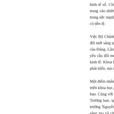
kinh tế số. C
trung vào nhữn
trung sức mạnh
có tiền lệ.
Việc Bộ Chính
đổi mới sáng t
của Đảng. Lần đ
yêu cầu đổi mớ
kinh tế. Khoa 
phát triển, mà 
Một điểm nhấn 
triển khoa học
ban. Cùng với 
Trưởng ban, t
trưởng Nguyễn
sáng tạo và c