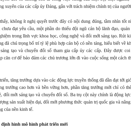
g xuyên của các cấp ủy Đảng, gắn với trách nhiệm chính trị của ngườ
thấy, không ít nghị quyết trước đây có nội dung đúng, tầm nhìn tốt 
 chưa đạt yêu cầu, một phần do thiếu đội ngũ cán bộ lãnh đạo, quản
hiệm trong lĩnh vực khoa học, công nghệ và đổi mới sáng tạo. Rút k
ng đã chú trọng bố trí tỷ lệ phù hợp cán bộ có nền tảng, hiểu biết về 
 sáng tạo và chuyển đổi số tham gia cấp ủy các cấp. Đây được coi
p căn cơ để bảo đảm các chủ trương lớn đi vào cuộc sống một cách th
triển, tăng trưởng dựa vào các động lực truyền thống đã dần đạt tới gi
ăng trưởng cao hơn và bền vững hơn, phần tăng trưởng mới chỉ có th
, đổi mới sáng tạo và chuyển đổi số. Ba trụ cột này chính là động lực
 lượng sản xuất hiện đại, đổi mới phương thức quản trị quốc gia và nân
g của nền kinh tế.
u định hình
mô hình phát triển mới