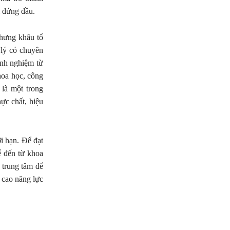
i đứng đầu.
nhưng khâu tổ
 lý có chuyên
inh nghiệm từ
khoa học, công
 là một trong
ực chất, hiệu
ới hạn. Để đạt
ể đến từ khoa
 trung tâm để
g cao năng lực