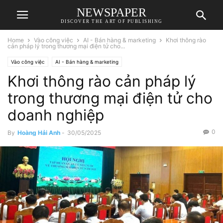
NEWSPAPER
DISCOVER THE ART OF PUBLISHING
Home
Vào công việc
AI - Bán hàng & marketing
Khơi thông rào
cản pháp lý trong thương mại điện tử cho...
Vào công việc
AI - Bán hàng & marketing
Khơi thông rào cản pháp lý
trong thương mại điện tử cho
doanh nghiệp
0
By
Hoàng Hải Anh
-
30/05/2025