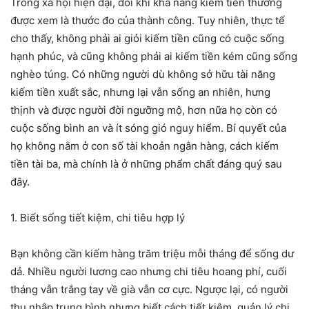
Trong xã hội hiện đại, đôi khi khả năng kiếm tiền thường
được xem là thước đo của thành công. Tuy nhiên, thực tế
cho thấy, không phải ai giỏi kiếm tiền cũng có cuộc sống
hạnh phúc, và cũng không phải ai kiếm tiền kém cũng sống
nghèo túng. Có những người dù không sở hữu tài năng
kiếm tiền xuất sắc, nhưng lại vẫn sống an nhiên, hưng
thịnh và được người đời ngưỡng mộ, hơn nữa họ còn có
cuộc sống bình an và ít sóng gió nguy hiểm. Bí quyết của
họ không nằm ở con số tài khoản ngân hàng, cách kiếm
tiền tài ba, mà chính là ở những phẩm chất đáng quý sau
đây.
1. Biết sống tiết kiệm, chi tiêu hợp lý
Bạn không cần kiếm hàng trăm triệu mỗi tháng để sống dư
dả. Nhiều người lương cao nhưng chi tiêu hoang phí, cuối
tháng vẫn trắng tay về già vẫn cơ cực. Ngược lại, có người
thu nhập trung bình nhưng biết cách tiết kiệm, quản lý chi