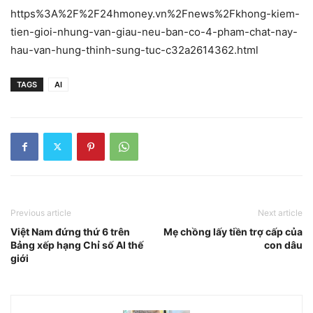
https%3A%2F%2F24hmoney.vn%2Fnews%2Fkhong-kiem-
tien-gioi-nhung-van-giau-neu-ban-co-4-pham-chat-nay-
hau-van-hung-thinh-sung-tuc-c32a2614362.html
TAGS
AI
Previous article
Next article
Việt Nam đứng thứ 6 trên
Mẹ chồng lấy tiền trợ cấp của
Bảng xếp hạng Chỉ số AI thế
con dâu
giới