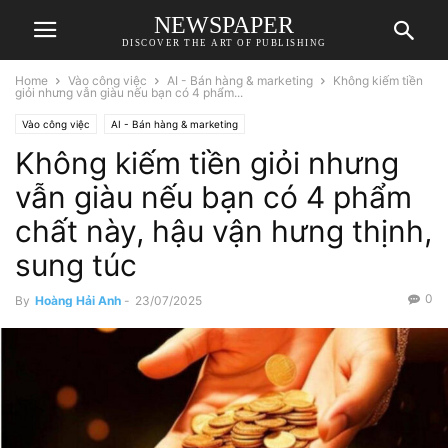
NEWSPAPER
DISCOVER THE ART OF PUBLISHING
Home
Vào công việc
AI - Bán hàng & marketing
Không kiếm tiền
giỏi nhưng vẫn giàu nếu bạn có 4 phẩm...
Vào công việc
AI - Bán hàng & marketing
Không kiếm tiền giỏi nhưng
vẫn giàu nếu bạn có 4 phẩm
chất này, hậu vận hưng thịnh,
sung túc
0
By
Hoàng Hải Anh
-
23/07/2025