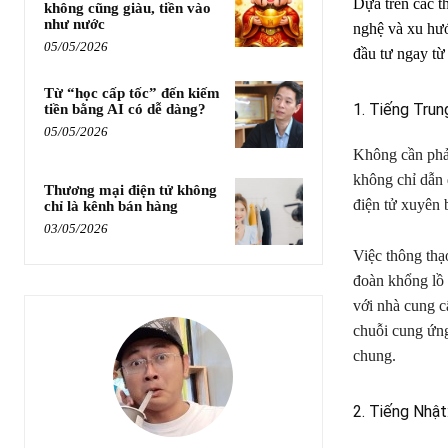
Dựa trên các t
không cũng giàu, tiền vào
như nước
nghệ và xu hướ
05/05/2026
đầu tư ngay từ
Từ “học cấp tốc” đến kiếm
1. Tiếng Trun
tiền bằng AI có dễ dàng?
05/05/2026
Không cần phải
không chỉ dẫn 
Thương mại điện tử không
điện tử xuyên 
chỉ là kênh bán hàng
03/05/2026
Việc thông thạ
đoàn khổng lồ
với nhà cung c
chuỗi cung ứng
chung.
2. Tiếng Nhật