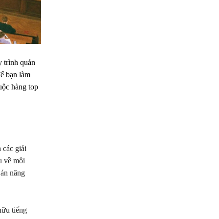
y trình quản
để bạn làm
huộc hàng top
 các giải
u về môi
ự án năng
hữu tiếng