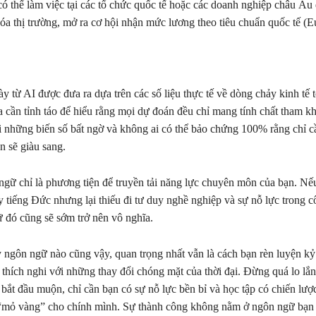
ó thể làm việc tại các tổ chức quốc tế hoặc các doanh nghiệp châu Âu
óa thị trường, mở ra cơ hội nhận mức lương theo tiêu chuẩn quốc tế (E
y từ AI được đưa ra dựa trên các số liệu thực tế về dòng chảy kinh tế 
 cần tỉnh táo để hiểu rằng mọi dự đoán đều chỉ mang tính chất tham 
ỗi những biến số bất ngờ và không ai có thể bảo chứng 100% rằng chỉ 
n sẽ giàu sang.
ngữ chỉ là phương tiện để truyền tải năng lực chuyên môn của bạn. Nếu
y tiếng Đức nhưng lại thiếu đi tư duy nghề nghiệp và sự nỗ lực trong c
 đó cũng sẽ sớm trở nên vô nghĩa.
ngôn ngữ nào cũng vậy, quan trọng nhất vẫn là cách bạn rèn luyện kỷ 
g thích nghi với những thay đổi chóng mặt của thời đại. Đừng quá lo lắ
bắt đầu muộn, chỉ cần bạn có sự nỗ lực bền bỉ và học tập có chiến lượ
a “mỏ vàng” cho chính mình. Sự thành công không nằm ở ngôn ngữ bạn