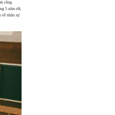
nh công
ong 5 năm tới,
u về nhân sự