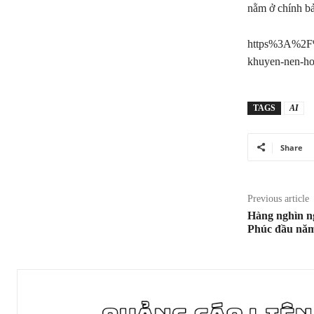
nằm ở chính bản
https%3A%2F%
khuyen-nen-ho
TAGS
AI
Share
Previous article
Hàng nghìn n
Phúc đầu năm