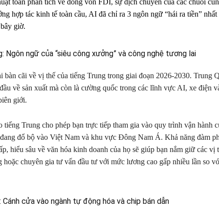
huật toán phân tích về dòng vốn FDI, sự dịch chuyển của các chuỗi cu
ng hợp tác kinh tế toàn cầu, AI đã chỉ ra 3 ngôn ngữ “hái ra tiền” nhấ
 bây giờ.
g: Ngôn ngữ của “siêu công xưởng” và công nghệ tương lai
 bàn cãi về vị thế của tiếng Trung trong giai đoạn 2026-2030. Trung 
đầu về sản xuất mà còn là cường quốc trong các lĩnh vực AI, xe điện 
biên giới.
o tiếng Trung cho phép bạn trực tiếp tham gia vào quy trình vận hành c
 đang đổ bộ vào Việt Nam và khu vực Đông Nam Á. Khả năng đàm phá
ấp, hiểu sâu về văn hóa kinh doanh của họ sẽ giúp bạn nắm giữ các vị t
 hoặc chuyên gia tư vấn đầu tư với mức lương cao gấp nhiều lần so v
: Cánh cửa vào ngành tự động hóa và chip bán dẫn