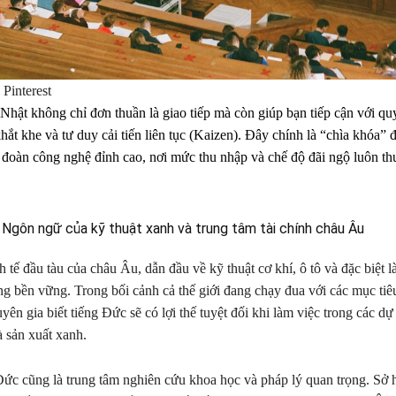
Pinterest
 Nhật không chỉ đơn thuần là giao tiếp mà còn giúp bạn tiếp cận với qu
khắt khe và tư duy cải tiến liên tục (Kaizen). Đây chính là “chìa khóa” 
ập đoàn công nghệ đỉnh cao, nơi mức thu nhập và chế độ đãi ngộ luôn t
 Ngôn ngữ của kỹ thuật xanh và trung tâm tài chính châu Âu
 tế đầu tàu của châu Âu, dẫn đầu về kỹ thuật cơ khí, ô tô và đặc biệt là
g bền vững. Trong bối cảnh cả thế giới đang chạy đua với các mục tiê
yên gia biết tiếng Đức sẽ có lợi thế tuyệt đối khi làm việc trong các d
à sản xuất xanh.
ức cũng là trung tâm nghiên cứu khoa học và pháp lý quan trọng. Sở 