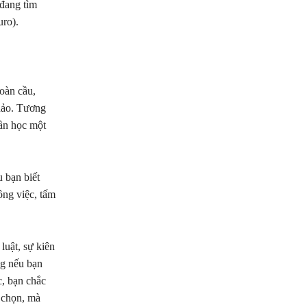
 đang tìm
uro).
toàn cầu,
khảo. Tương
cần học một
 bạn biết
ông việc, tấm
luật, sự kiên
ng nếu bạn
c, bạn chắc
 chọn, mà