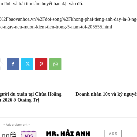
 lĩnh và trái tim tâm huyết bạn đặt vào đó.
2Fbaovanhoa.vn%2Fdoi-song%2Fkhong-phai-tieng-anh-day-la-3-ngo
c-ngay-neu-muon-kiem-tien-trong-5-nam-toi-205555.html
gười du xuân tại Chùa Hoằng
Doanh nhân 10x và kỷ nguyê
 2026 ở Quảng Trị
- Advertisement -