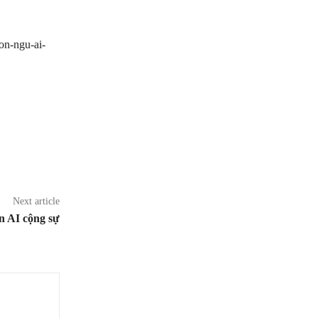
n-ngu-ai-
Next article
n AI cộng sự