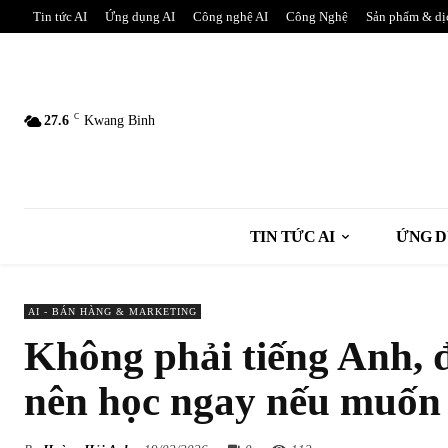
Tin tức AI
Ứng dụng AI
Công nghệ AI
Công Nghệ
Sản phẩm & dị
C
27.6
Kwang Binh
TIN TỨC AI
ỨNG D
AI - BÁN HÀNG & MARKETING
Không phải tiếng Anh, 
nên học ngay nếu muốn 