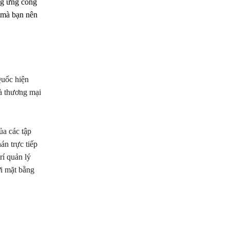
ng ứng công
t mà bạn nên
Quốc hiện
và thương mại
ủa các tập
n trực tiếp
rí quản lý
ới mặt bằng