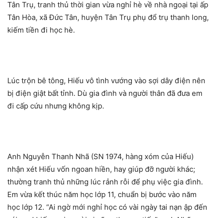
Tân Trụ, tranh thủ thời gian vừa nghỉ hè về nhà ngoại tại ấp
Tân Hòa, xã Đức Tân, huyện Tân Trụ phụ đổ trụ thanh long,
kiếm tiền đi học hè.
Lúc trộn bê tông, Hiếu vô tình vướng vào sợi dây điện nên
bị điện giật bất tỉnh. Dù gia đình và người thân đã đưa em
đi cấp cứu nhưng không kịp.
Anh Nguyễn Thanh Nhã (SN 1974, hàng xóm của Hiếu)
nhận xét Hiếu vốn ngoan hiền, hay giúp đỡ người khác;
thường tranh thủ những lúc rảnh rỗi để phụ việc gia đình.
Em vừa kết thúc năm học lớp 11, chuẩn bị bước vào năm
học lớp 12. “Ai ngờ mới nghỉ học có vài ngày tai nạn ập đến