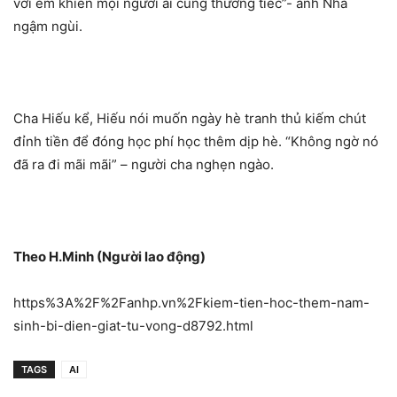
với em khiến mọi người ai cũng thương tiếc”- anh Nhã
ngậm ngùi.
Cha Hiếu kể, Hiếu nói muốn ngày hè tranh thủ kiếm chút
đỉnh tiền để đóng học phí học thêm dịp hè. “Không ngờ nó
đã ra đi mãi mãi” – người cha nghẹn ngào.
Theo H.Minh (Người lao động)
https%3A%2F%2Fanhp.vn%2Fkiem-tien-hoc-them-nam-
sinh-bi-dien-giat-tu-vong-d8792.html
TAGS
AI