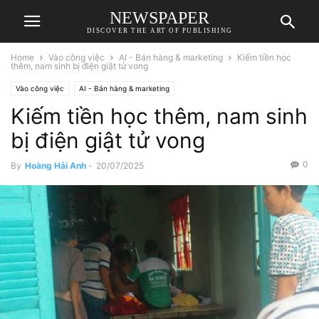
NEWSPAPER
DISCOVER THE ART OF PUBLISHING
Home
Vào công việc
AI - Bán hàng & marketing
Kiếm tiền học
thêm, nam sinh bị điện giật tử vong
Vào công việc
AI - Bán hàng & marketing
Kiếm tiền học thêm, nam sinh
bị điện giật tử vong
0
By
Hoàng Hải Anh
-
20/07/2025