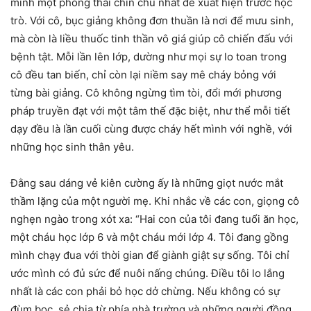
mình một phong thái chỉn chu nhất để xuất hiện trước học
trò. Với cô, bục giảng không đơn thuần là nơi để mưu sinh,
mà còn là liều thuốc tinh thần vô giá giúp cô chiến đấu với
bệnh tật. Mỗi lần lên lớp, dường như mọi sự lo toan trong
cô đều tan biến, chỉ còn lại niềm say mê cháy bỏng với
từng bài giảng. Cô không ngừng tìm tòi, đổi mới phương
pháp truyền đạt với một tâm thế đặc biệt, như thể mỗi tiết
dạy đều là lần cuối cùng được cháy hết mình với nghề, với
những học sinh thân yêu.
Đằng sau dáng vẻ kiên cường ấy là những giọt nước mắt
thầm lặng của một người mẹ. Khi nhắc về các con, giọng cô
nghẹn ngào trong xót xa: “Hai con của tôi đang tuổi ăn học,
một cháu học lớp 6 và một cháu mới lớp 4. Tôi đang gồng
mình chạy đua với thời gian để giành giật sự sống. Tôi chỉ
ước mình có đủ sức để nuôi nấng chúng. Điều tôi lo lắng
nhất là các con phải bỏ học dở chừng. Nếu không có sự
đùm bọc, sẻ chia từ phía nhà trường và những người đồng