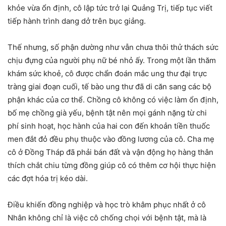
khỏe vừa ổn định, cô lập tức trở lại Quảng Trị, tiếp tục viết
tiếp hành trình dang dở trên bục giảng.
Thế nhưng, số phận dường như vẫn chưa thôi thử thách sức
chịu đựng của người phụ nữ bé nhỏ ấy. Trong một lần thăm
khám sức khoẻ, cô được chẩn đoán mắc ung thư đại trực
tràng giai đoạn cuối, tế bào ung thư đã di căn sang các bộ
phận khác của cơ thể. Chồng cô không có việc làm ổn định,
bố mẹ chồng già yếu, bệnh tật nên mọi gánh nặng từ chi
phí sinh hoạt, học hành của hai con đến khoản tiền thuốc
men đắt đỏ đều phụ thuộc vào đồng lương của cô. Cha mẹ
cô ở Đồng Tháp đã phải bán đất và vận động họ hàng thân
thích chắt chiu từng đồng giúp cô có thêm cơ hội thực hiện
các đợt hóa trị kéo dài.
Điều khiến đồng nghiệp và học trò khâm phục nhất ở cô
Nhân không chỉ là việc cô chống chọi với bệnh tật, mà là