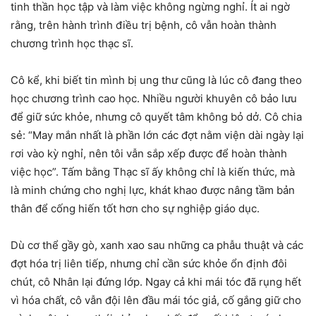
tinh thần học tập và làm việc không ngừng nghỉ. Ít ai ngờ
rằng, trên hành trình điều trị bệnh, cô vẫn hoàn thành
chương trình học thạc sĩ.
Cô kể, khi biết tin mình bị ung thư cũng là lúc cô đang theo
học chương trình cao học. Nhiều người khuyên cô bảo lưu
để giữ sức khỏe, nhưng cô quyết tâm không bỏ dở. Cô chia
sẻ: “May mắn nhất là phần lớn các đợt nằm viện dài ngày lại
rơi vào kỳ nghỉ, nên tôi vẫn sắp xếp được để hoàn thành
việc học”. Tấm bằng Thạc sĩ ấy không chỉ là kiến thức, mà
là minh chứng cho nghị lực, khát khao được nâng tầm bản
thân để cống hiến tốt hơn cho sự nghiệp giáo dục.
Dù cơ thể gầy gò, xanh xao sau những ca phẫu thuật và các
đợt hóa trị liên tiếp, nhưng chỉ cần sức khỏe ổn định đôi
chút, cô Nhân lại đứng lớp. Ngay cả khi mái tóc đã rụng hết
vì hóa chất, cô vẫn đội lên đầu mái tóc giả, cố gắng giữ cho