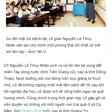
Dù đối mặt với bệnh tật, cô giáo Nguyễn Lê Thùy
Nhân vẫn tạo cho mình một phong thái tốt nhất có thể
khi lên lớp – Ảnh: Nh.V
Cô Nguyễn Lê Thùy Nhân sinh ra và lớn lên tại vùng đất
miền Tây sông nước (tỉnh Tiền Giang cũ), nay là tỉnh Đồng
Tháp). Nuôi dưỡng ước mơ đứng trên bục giảng từ thuở
nhỏ, cô đã không ngừng miệt mài đèn sách để rồi sau khi
tốt nghiệp đại học, cô được trở về cống hiến ngay tại quê
hương mình. Cũng chính trong thời gian này, cô gặp gỡ và
nên duyên vợ chồng với một người con trai quê ở xã Cự
Nẫm, tỉnh
Quảng Bình
(cũ), nay là tỉnh Quảng Trị.