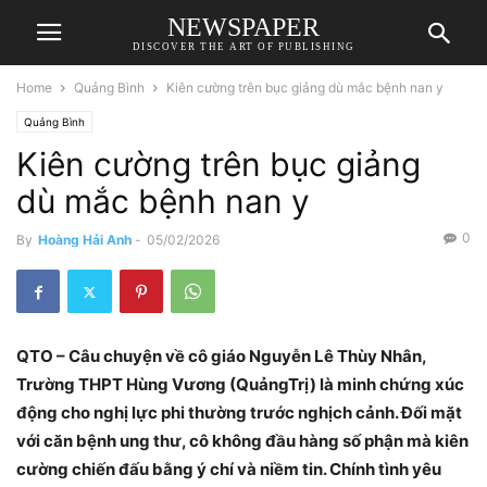
NEWSPAPER
DISCOVER THE ART OF PUBLISHING
Home
Quảng Bình
Kiên cường trên bục giảng dù mắc bệnh nan y
Quảng Bình
Kiên cường trên bục giảng
dù mắc bệnh nan y
0
By
Hoàng Hải Anh
-
05/02/2026
QTO – Câu chuyện về cô giáo Nguyễn Lê Thùy Nhân,
Trường THPT Hùng Vương (QuảngTrị) là minh chứng xúc
động cho nghị lực phi thường trước nghịch cảnh. Đối mặt
với căn bệnh ung thư, cô không đầu hàng số phận mà kiên
cường chiến đấu bằng ý chí và niềm tin. Chính tình yêu