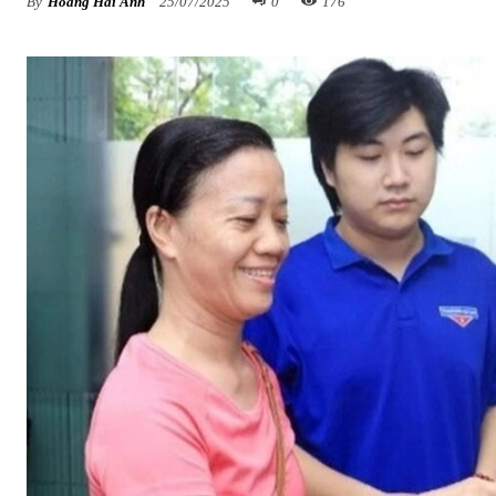
By
Hoàng Hải Anh
25/07/2025
0
176