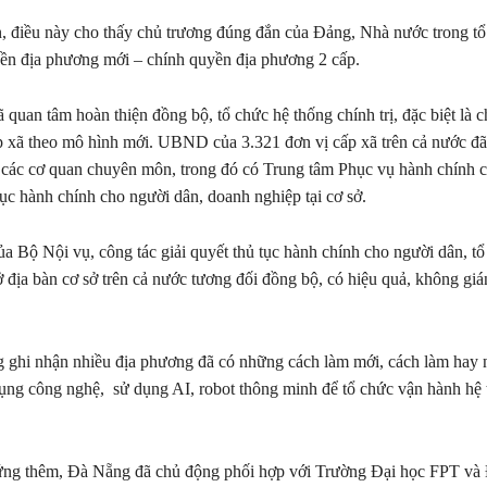
, điều này cho thấy chủ trương đúng đắn của Đảng, Nhà nước trong t
ền địa phương mới – chính quyền địa phương 2 cấp.
 quan tâm hoàn thiện đồng bộ, tổ chức hệ thống chính trị, đặc biệt là 
 xã theo mô hình mới. UBND của 3.321 đơn vị cấp xã trên cả nước đã
 các cơ quan chuyên môn, trong đó có Trung tâm Phục vụ hành chính c
tục hành chính cho người dân, doanh nghiệp tại cơ sở.
a Bộ Nội vụ, công tác giải quyết thủ tục hành chính cho người dân, tổ
 địa bàn cơ sở trên cả nước tương đối đồng bộ, có hiệu quả, không gi
 ghi nhận nhiều địa phương đã có những cách làm mới, cách làm hay
ng công nghệ, sử dụng AI, robot thông minh để tổ chức vận hành hệ 
ứng thêm, Đà Nẵng đã chủ động phối hợp với Trường Đại học FPT và 