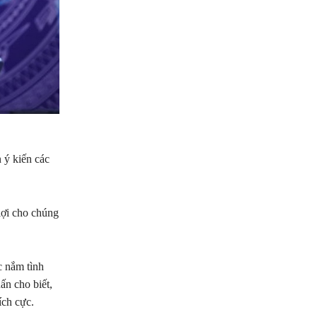
 ý kiến các
lợi cho chúng
c nắm tình
n cho biết,
ích cực.