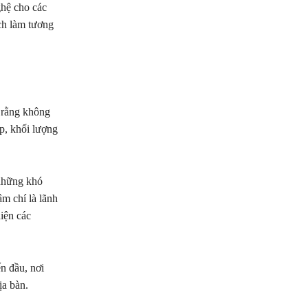
ghệ cho các
ch làm tương
 rằng không
ập, khối lượng
 những khó
ậm chí là lãnh
iện các
n đầu, nơi
ịa bàn.