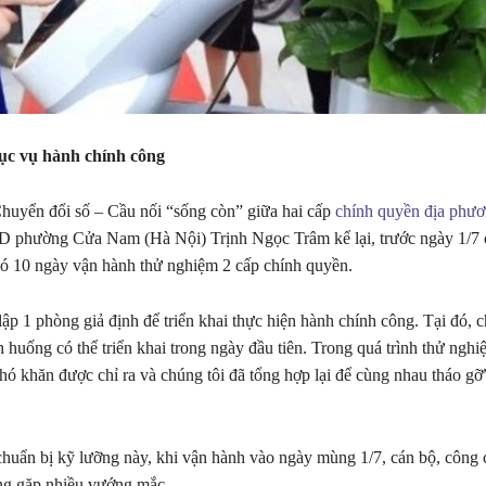
ục vụ hành chính công
huyển đổi số – Cầu nối “sống còn” giữa hai cấp
chính quyền địa phư
 phường Cửa Nam (Hà Nội) Trịnh Ngọc Trâm kể lại, trước ngày 1/7 
ó 10 ngày vận hành thử nghiệm 2 cấp chính quyền.
ập 1 phòng giả định để triển khai thực hiện hành chính công. Tại đó, c
nh huống có thể triển khai trong ngày đầu tiên. Trong quá trình thử nghi
 khó khăn được chỉ ra và chúng tôi đã tổng hợp lại để cùng nhau tháo gỡ
huẩn bị kỹ lưỡng này, khi vận hành vào ngày mùng 1/7, cán bộ, công
g gặp nhiều vướng mắc.