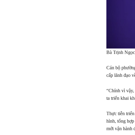
Bà Trịnh Ngọ
Cán bộ phường 
cấp lãnh đạo v
“Chính vì vậy,
ta triển khai k
Thực tiễn triể
hình, tổng hợp
mới vận hành đ