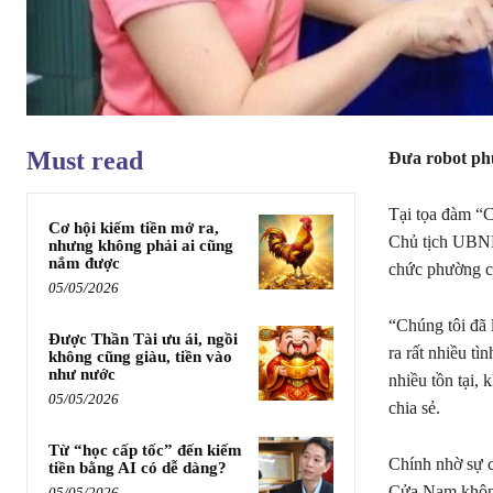
Must read
Đưa robot ph
Tại tọa đàm “C
Cơ hội kiếm tiền mở ra,
Chủ tịch UBND
nhưng không phải ai cũng
nắm được
chức phường c
05/05/2026
“Chúng tôi đã l
Được Thần Tài ưu ái, ngồi
ra rất nhiều tì
không cũng giàu, tiền vào
như nước
nhiều tồn tại,
05/05/2026
chia sẻ.
Từ “học cấp tốc” đến kiếm
Chính nhờ sự c
tiền bằng AI có dễ dàng?
Cửa Nam khôn
05/05/2026