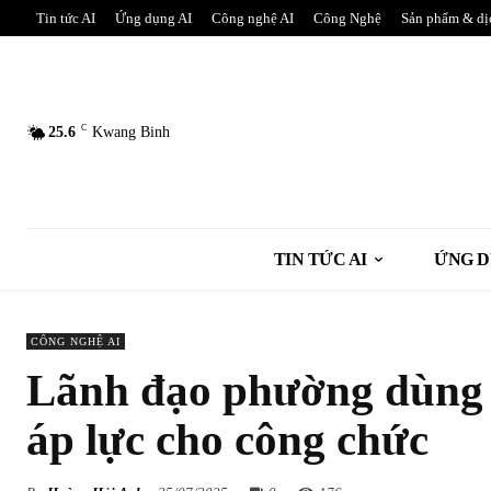
Tin tức AI
Ứng dụng AI
Công nghệ AI
Công Nghệ
Sản phẩm & dị
C
25.6
Kwang Binh
TIN TỨC AI
ỨNG D
CÔNG NGHỆ AI
Lãnh đạo phường dùng 
áp lực cho công chức