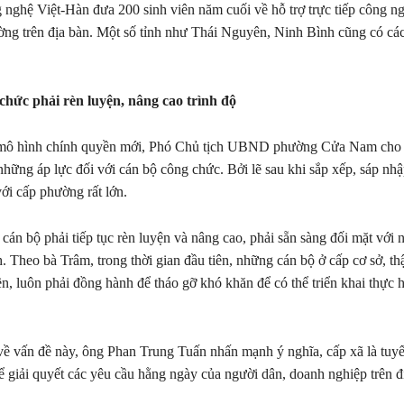
nghệ Việt-Hàn đưa 200 sinh viên năm cuối về hỗ trợ trực tiếp công n
ờng trên địa bàn. Một số tỉnh như Thái Nguyên, Ninh Bình cũng có cá
chức phải rèn luyện, nâng cao trình độ
mô hình chính quyền mới, Phó Chủ tịch UBND phường Cửa Nam cho
 những áp lực đối với cán bộ công chức. Bởi lẽ sau khi sắp xếp, sáp nh
với cấp phường rất lớn.
i cán bộ phải tiếp tục rèn luyện và nâng cao, phải sẵn sàng đối mặt với
. Theo bà Trâm, trong thời gian đầu tiên, những cán bộ ở cấp cơ sở, th
n, luôn phải đồng hành để tháo gỡ khó khăn để có thể triển khai thực h
về vấn đề này, ông Phan Trung Tuấn nhấn mạnh ý nghĩa, cấp xã là tuyế
ể giải quyết các yêu cầu hằng ngày của người dân, doanh nghiệp trên đ