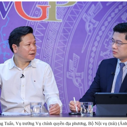
g Tuấn, Vụ trưởng Vụ chính quyền địa phương, Bộ Nội vụ (trái) (Ảnh