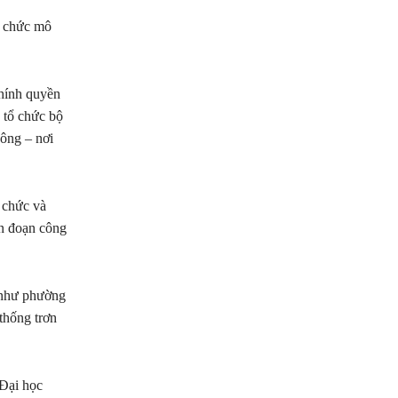
ổ chức mô
chính quyền
 tổ chức bộ
ông – nơi
 chức và
án đoạn công
 như phường
thống trơn
Đại học