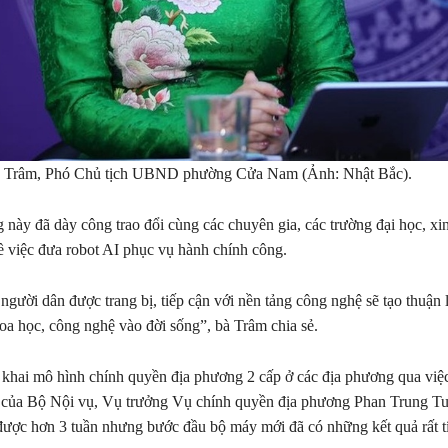
c Trâm, Phó Chủ tịch UBND phường Cửa Nam (Ảnh: Nhật Bắc).
này đã dày công trao đổi cùng các chuyên gia, các trường đại học, xin
ề việc đưa robot AI phục vụ hành chính công.
 người dân được trang bị, tiếp cận với nền tảng công nghệ sẽ tạo thuận 
hoa học, công nghệ vào đời sống”, bà Trâm chia sẻ.
n khai mô hình chính quyền địa phương 2 cấp ở các địa phương qua việ
 của Bộ Nội vụ, Vụ trưởng Vụ chính quyền địa phương Phan Trung Tuấ
ược hơn 3 tuần nhưng bước đầu bộ máy mới đã có những kết quả rất t