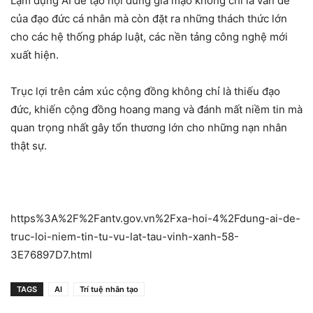
Lạm dụng AI để tạo nội dung giả mạo không chỉ là vấn đề
của đạo đức cá nhân mà còn đặt ra những thách thức lớn
cho các hệ thống pháp luật, các nền tảng công nghệ mới
xuất hiện.
Trục lợi trên cảm xúc cộng đồng không chỉ là thiếu đạo
đức, khiến cộng đồng hoang mang và đánh mất niềm tin mà
quan trọng nhất gây tổn thương lớn cho những nạn nhân
thật sự.
https%3A%2F%2Fantv.gov.vn%2Fxa-hoi-4%2Fdung-ai-de-
truc-loi-niem-tin-tu-vu-lat-tau-vinh-xanh-58-
3E76897D7.html
TAGS
AI
Trí tuệ nhân tạo