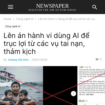
NEWSPAPER
DISCOVER THE ART OF PUBLISHING
Home
Công nghệ AI
Lên án hành vi dùng AI để trục lợi từ các vụ...
Công nghệ AI
Lên án hành vi dùng AI để
trục lợi từ các vụ tai nạn,
thảm kịch
0
By
Hoàng Hải Anh
-
23/07/2025