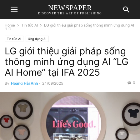
NEWSPAPER
DISCOVER THE ART OF PUBLISHING
Home
Tin tức AI
LG giới thiệu giải pháp sống thông minh ứng dụng AI
“LG...
Tin tức AI
Ứng dụng AI
LG giới thiệu giải pháp sống
thông minh ứng dụng AI “LG
AI Home” tại IFA 2025
0
By
Hoàng Hải Anh
-
24/09/2025