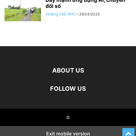
Đẩy mạnh ứng dụng AI, chuyển
đổi số
Hoàng Hải Anh
-
29/04/2026
ABOUT US
FOLLOW US
©
Exit mobile version