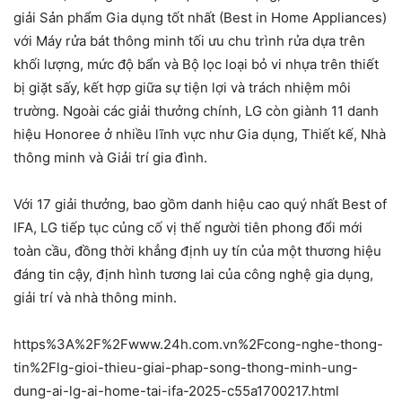
giải Sản phẩm Gia dụng tốt nhất (Best in Home Appliances)
với Máy rửa bát thông minh tối ưu chu trình rửa dựa trên
khối lượng, mức độ bẩn và Bộ lọc loại bỏ vi nhựa trên thiết
bị giặt sấy, kết hợp giữa sự tiện lợi và trách nhiệm môi
trường. Ngoài các giải thưởng chính, LG còn giành 11 danh
hiệu Honoree ở nhiều lĩnh vực như Gia dụng, Thiết kế, Nhà
thông minh và Giải trí gia đình.
Với 17 giải thưởng, bao gồm danh hiệu cao quý nhất Best of
IFA, LG tiếp tục củng cố vị thế người tiên phong đổi mới
toàn cầu, đồng thời khẳng định uy tín của một thương hiệu
đáng tin cậy, định hình tương lai của công nghệ gia dụng,
giải trí và nhà thông minh.
https%3A%2F%2Fwww.24h.com.vn%2Fcong-nghe-thong-
tin%2Flg-gioi-thieu-giai-phap-song-thong-minh-ung-
dung-ai-lg-ai-home-tai-ifa-2025-c55a1700217.html