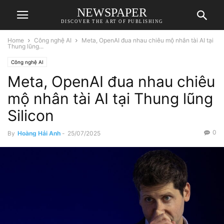
NEWSPAPER
DISCOVER THE ART OF PUBLISHING
Home
Công nghệ AI
Meta, OpenAI đua nhau chiêu mộ nhân tài AI tại
Thung lũng...
Công nghệ AI
Meta, OpenAI đua nhau chiêu
mộ nhân tài AI tại Thung lũng
Silicon
0
By
Hoàng Hải Anh
-
25/07/2025