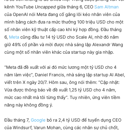
kênh YouTube
Uncapped
giữa tháng 6, CEO
Sam Altman
của OpenAI nói Meta đang cố gắng lôi kéo nhân viên của
mình bằng cách đưa ra mức thưởng 100 triệu USD cho một
số nhân viên kỹ thuật cấp cao khi ký hợp đồng. Đầu tháng
6,
Meta
cũng đầu tư 14 tỷ USD cho Scale AI, nhờ đó nắm
giữ 49% cổ phần và mời được nhà sáng lập Alexandr Wang
cùng một số nhân viên khác của startup này gia nhập.
“Meta đã đề xuất với ai đó mức lương một tỷ USD cho 4
năm làm việc”, Daniel Francis, nhà sáng lập startup AI Abel,
viết trên X ngày 20/7. Hôm sau, ông nói thêm: “Cập nhật:
Vừa được thông báo về đề xuất 1,25 tỷ USD cho 4 năm,
mức cao nhất mà tôi từng thấy”. Tuy nhiên, ứng viên tiềm
năng này không đồng ý.
Đầu tháng 7,
Google
bỏ ra 2,4 tỷ USD để tuyển dụng CEO
của Windsurf, Varun Mohan, cùng các nhân sự chủ chốt,