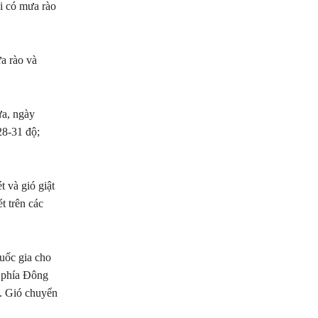
ái có mưa rào
a rào và
ưa, ngày
28-31 độ;
 và gió giật
t trên các
uốc gia cho
 phía Đông
. Gió chuyển