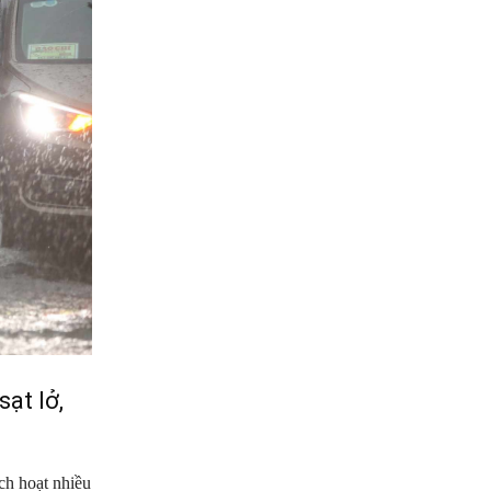
ạt lở,
ch hoạt nhiều