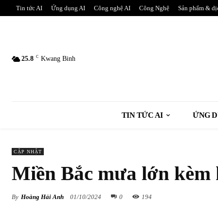
Tin tức AI
Ứng dụng AI
Công nghệ AI
Công Nghệ
Sản phẩm & dị
C
25.8
Kwang Binh
TIN TỨC AI
ỨNG D
CẬP NHẬT
Miền Bắc mưa lớn kèm 
By
Hoàng Hải Anh
01/10/2024
0
194