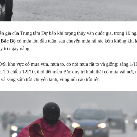
n gia của Trung tâm Dự báo khí tượng thủy văn quốc gia, trong 10 ngà
t Bắc Bộ
có mưa lớn đầu tuần, sau chuyển mưa rải rác kèm không khí 
y trì ngày nắng.
0/9, khu vực có mưa vừa, mưa to, có nơi mưa rất to và giông; sáng 1/1
c. Từ chiều 1-9/10, thời tiết miền Bắc duy trì hình thái có mưa vài nơi,
và sáng sớm trời chuyển lạnh, vùng núi cao trời rét.