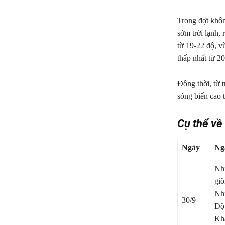
Trong đợt khôn
sớm trời lạnh,
từ 19-22 độ, v
thấp nhất từ 2
Đồng thời, từ 
sóng biển cao 
Cụ thể về 
Ngày
Ng
Nhi
giô
Nhi
30/9
Độ 
Kh