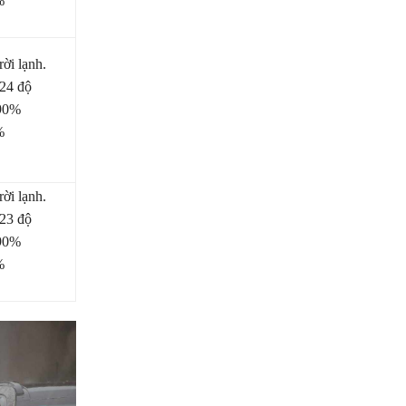
%
ời lạnh.
-24 độ
-90%
%
ời lạnh.
-23 độ
-90%
%