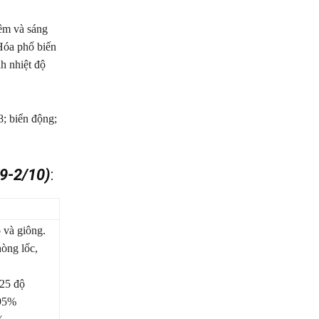
êm và sáng
Hóa phổ biến
h nhiệt độ
8; biển động;
/9-2/10)
:
 và giông.
òng lốc,
-25 độ
-95%