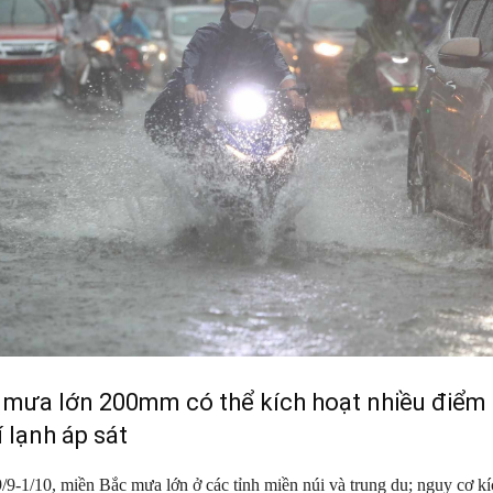
mưa lớn 200mm có thể kích hoạt nhiều điểm s
 lạnh áp sát
9/9-1/10, miền Bắc mưa lớn ở các tỉnh miền núi và trung du; nguy cơ kí