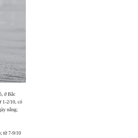
ó, ở Bắc
ừ 1-2/10, có
ngày nắng;
; từ 7-9/10