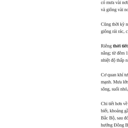
có mưa vài nơi
và giông vài n
Cũng thời kỳ n
giông rải rác,
Riêng
thời tiế
nắng; từ đêm 1
nhiệt độ thấp 
Cơ quan khí tư
mạnh. Mưa lớn 
sông, suối nhỏ,
Chi tiết hơn v
biết, khoảng g
Bắc Bộ, sau đ
hướng Đông Bắc