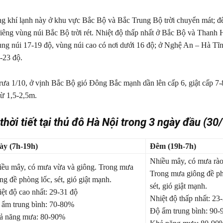
g khí lạnh này ở khu vực Bắc Bộ và Bắc Trung Bộ trời chuyển mát; đ
 riêng vùng núi Bắc Bộ trời rét. Nhiệt độ thấp nhất ở Bắc Bộ và Thanh 
ùng núi 17-19 độ, vùng núi cao có nơi dưới 16 độ; ở Nghệ An – Hà Tĩn
0-23 độ.
trưa 1/10, ở vịnh Bắc Bộ gió Đông Bắc mạnh dần lên cấp 6, giật cấp 7-
từ 1,5-2,5m.
thời tiết tại thủ đô Hà Nội trong 3 ngày đầu (30
ày (7h-19h)
Đêm (19h-7h)
Nhiều mây, có mưa rào
ều mây, có mưa vừa và giông. Trong mưa
Trong mưa giông đề ph
ng đề phòng lốc, sét, gió giật mạnh.
sét, gió giật mạnh.
ệt độ cao nhất: 29-31 độ
Nhiệt độ thấp nhất: 23
ẩm trung bình: 70-80%
Độ ẩm trung bình: 90
ả năng mưa: 80-90%