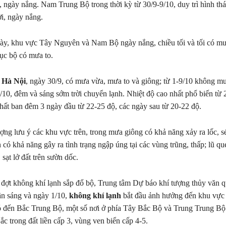
, ngày nắng. Nam Trung Bộ trong thời kỳ từ 30/9-9/10, duy trì hình th
ơi, ngày nắng.
ày, khu vực Tây Nguyên và Nam Bộ ngày nắng, chiều tối và tối có mư
 cục bộ có mưa to.
t Hà Nội
, ngày 30/9, có mưa vừa, mưa to và giông; từ 1-9/10 không m
/10, đêm và sáng sớm trời chuyển lạnh. Nhiệt độ cao nhất phổ biến từ 
nhất ban đêm 3 ngày đầu từ 22-25 độ, các ngày sau từ 20-22 độ.
ợng lưu ý các khu vực trên, trong mưa giông có khả năng xảy ra lốc, sét
có khả năng gây ra tình trạng ngập úng tại các vùng trũng, thấp; lũ qué
 sạt lở đất trên sườn dốc.
ề đợt không khí lạnh sắp đổ bộ, Trung tâm Dự báo khí tượng thủy văn q
ần sáng và ngày 1/10,
không khí lạnh
bắt đầu ảnh hưởng đến khu vực
ó đến Bắc Trung Bộ, một số nơi ở phía Tây Bắc Bộ và Trung Trung Bộ
 trong đất liền cấp 3, vùng ven biển cấp 4-5.