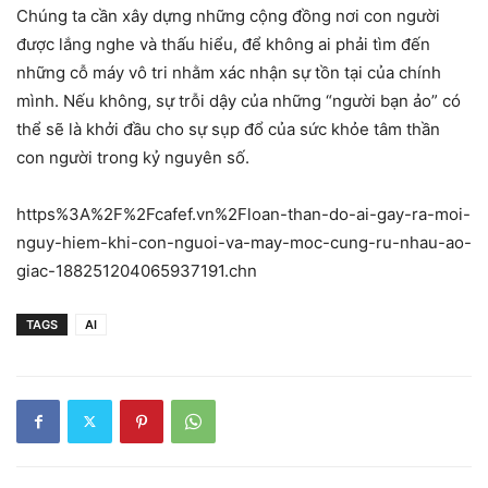
Chúng ta cần xây dựng những cộng đồng nơi con người
được lắng nghe và thấu hiểu, để không ai phải tìm đến
những cỗ máy vô tri nhằm xác nhận sự tồn tại của chính
mình. Nếu không, sự trỗi dậy của những “người bạn ảo” có
thể sẽ là khởi đầu cho sự sụp đổ của sức khỏe tâm thần
con người trong kỷ nguyên số.
https%3A%2F%2Fcafef.vn%2Floan-than-do-ai-gay-ra-moi-
nguy-hiem-khi-con-nguoi-va-may-moc-cung-ru-nhau-ao-
giac-188251204065937191.chn
TAGS
AI