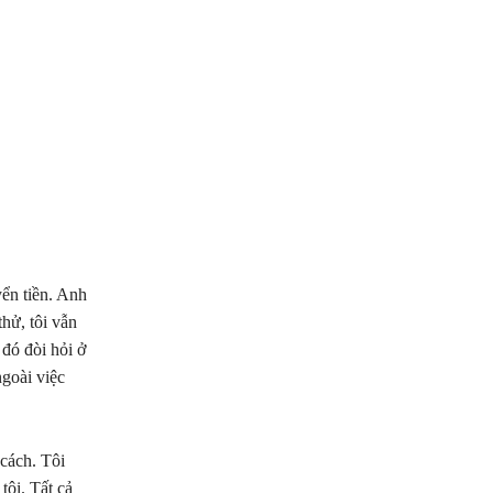
ển tiền. Anh
thử, tôi vẫn
 đó đòi hỏi ở
goài việc
 cách. Tôi
tôi. Tất cả