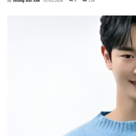
By
Hoàng Hải Anh
01/02/2026
0
158