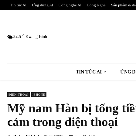
Tin tức AI
Ứng dụng AI
Công nghệ AI
Công Nghệ
Sản phẩm & dị
C
32.5
Kwang Binh
TIN TỨC AI
ỨNG D
ĐIỆN THOẠI
IPHONE
Mỹ nam Hàn bị tống tiề
cảm trong điện thoại