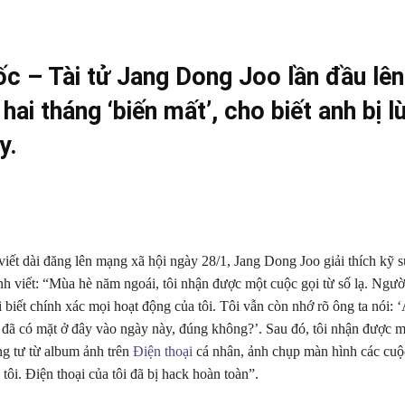
c – Tài tử Jang Dong Joo lần đầu lên
hai tháng ‘biến mất’, cho biết anh bị l
y.
viết dài đăng lên mạng xã hội ngày 28/1, Jang Dong Joo giải thích kỹ 
h viết: “Mùa hè năm ngoái, tôi nhận được một cuộc gọi từ số lạ. Ngườ
i biết chính xác mọi hoạt động của tôi. Tôi vẫn còn nhớ rõ ông ta nói: 
đã có mặt ở đây vào ngày này, đúng không?’. Sau đó, tôi nhận được m
ng tư từ album ảnh trên
Điện thoại
cá nhân, ảnh chụp màn hình các cuộ
tôi. Điện thoại của tôi đã bị hack hoàn toàn”.