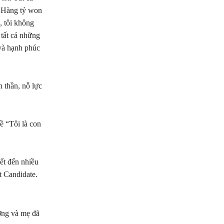
c. Hàng tỷ won
, tôi không
 tất cả những
và hạnh phúc
 thần, nỗ lực
ề “Tôi là con
ết đến nhiều
t Candidate.
ợng và mẹ đã