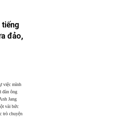
 tiếng
ừa đảo,
sự việc mình
i đàn ông
‘Anh Jang
ột vài bức
c trò chuyện