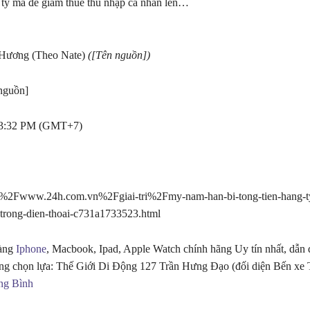
 ty ma để giảm thuế thu nhập cá nhân lên…
Hương (Theo Nate)
([Tên nguồn])
nguồn]
13:32 PM (GMT+7)
2Fwww.24h.com.vn%2Fgiai-tri%2Fmy-nam-han-bi-tong-tien-hang-t
trong-dien-thoai-c731a1733523.html
hàng
Iphone
, Macbook, Ipad, Apple Watch chính hãng Uy tín nhất, dẫn 
ng chọn lựa: Thế Giới Di Động 127 Trần Hưng Đạo (đối diện Bến xe
ng Bình