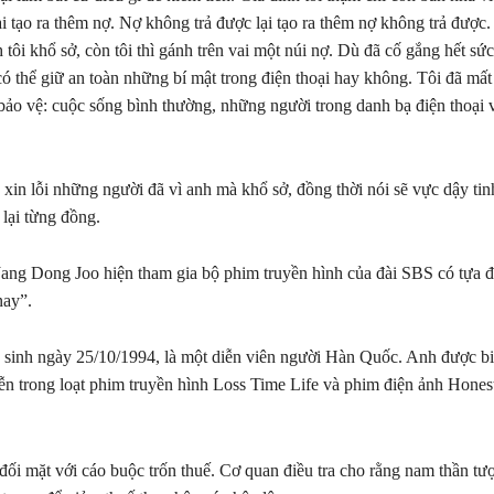
lại tạo ra thêm nợ. Nợ không trả được lại tạo ra thêm nợ không trả đượ
h tôi khổ sở, còn tôi thì gánh trên vai một núi nợ. Dù đã cố gắng hết sức
 có thể giữ an toàn những bí mật trong điện thoại hay không. Tôi đã mất
ảo vệ: cuộc sống bình thường, những người trong danh bạ điện thoại 
xin lỗi những người đã vì anh mà khổ sở, đồng thời nói sẽ vực dậy tinh
 lại từng đồng.
Jang Dong Joo hiện tham gia bộ phim truyền hình của đài SBS có tựa đ
nay”.
sinh ngày 25/10/1994, là một diễn viên người Hàn Quốc. Anh được bi
iễn trong loạt phim truyền hình Loss Time Life và phim điện ảnh Hones
i mặt với cáo buộc trốn thuế. Cơ quan điều tra cho rằng nam thần tư