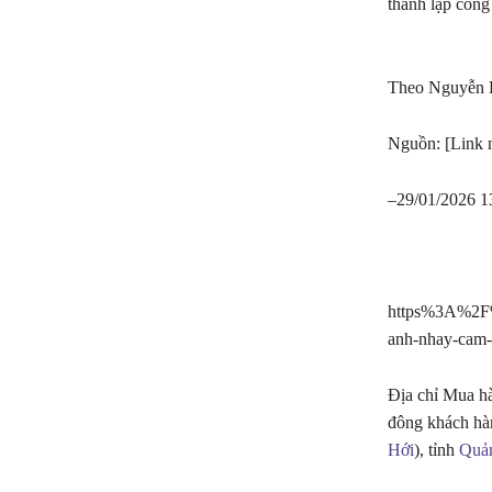
thành lập công
Theo Nguyễn 
Nguồn: [Link 
–
29/01/2026 
https%3A%2F%
anh-nhay-cam-
Địa chỉ Mua 
đông khách hà
Hới
), tỉnh
Quả