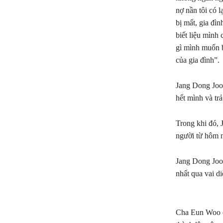
nợ nần tôi có 
bị mất, gia đìn
biết liệu mình
gì mình muốn b
của gia đình”.
Jang Dong Joo 
hết mình và trả
Trong khi đó, 
người từ hôm 
Jang Dong Joo 
nhất qua vai d
Cha Eun Woo đố