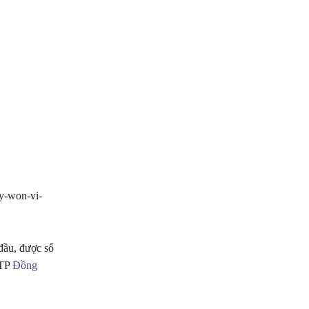
y-won-vi-
đầu, được số
 TP
Đồng