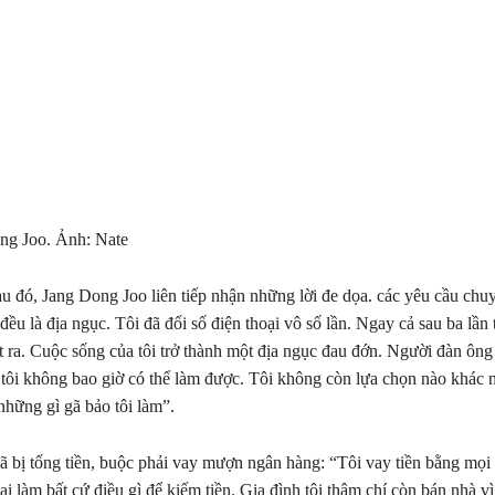
ng Joo. Ảnh: Nate
 đó, Jang Dong Joo liên tiếp nhận những lời đe dọa. các yêu cầu chuy
ều là địa ngục. Tôi đã đổi số điện thoại vô số lần. Ngay cả sau ba lần 
t ra. Cuộc sống của tôi trở thành một địa ngục đau đớn. Người đàn ông
 tôi không bao giờ có thể làm được. Tôi không còn lựa chọn nào khác n
những gì gã bảo tôi làm”.
đã bị tống tiền, buộc phải vay mượn ngân hàng: “Tôi vay tiền bằng mọi
 làm bất cứ điều gì để kiếm tiền. Gia đình tôi thậm chí còn bán nhà vì 