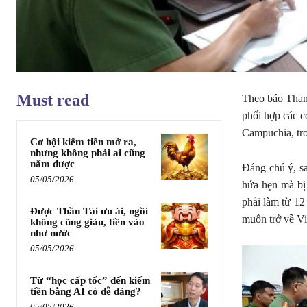
Must read
Theo báo Thanh
phối hợp các c
Campuchia, tro
Cơ hội kiếm tiền mở ra,
nhưng không phải ai cũng
nắm được
Đáng chú ý, sa
05/05/2026
hứa hẹn mà bị
phải làm từ 12
Được Thần Tài ưu ái, ngồi
muốn trở về Vi
không cũng giàu, tiền vào
như nước
05/05/2026
Từ “học cấp tốc” đến kiếm
tiền bằng AI có dễ dàng?
05/05/2026