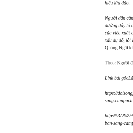
hiệu lừa đảo.
Người dân cần
đường dây tổ 
của việc xuất 
xấu dụ dỗ, lôi 
Quảng Ngãi kh
Theo:
Người đ
Link bài gốc
Lấ
https://doison
sang-campuchi
https%3A%2F%2
ban-sang-camp