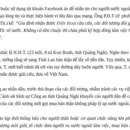
ị buộc sử dụng tài khoản Facebook ảo để nhắn tin cho người nước ngoà
ạo lòng tin và thực hiện hành vi lừa đảo qua mạng. Ông P.Đ.T (ở ph
Th.) kể:
“Gia đình nhận được
Điện thoại
cầu cứu, các đối tượng đòi g
h. về nước. Không có tiền chuộc thì cháu phải ký hợp đồng làm việc 
.
hác là N.H.T. (23 tuổi, ở xã Kon Braih, tỉnh Quảng Ngãi). Nghe theo l
 tưởng rằng sẽ sang Thái Lan bán thận để lấy số tiền lớn. Tuy nhiên, k
 T. mới biết mình đã rơi vào tay đường dây buôn người. Vừa qua, T. 
mắn được giải cứu, đưa về Việt Nam.
an nhân dân, trước thủ đoạn của các đối tượng, nhằm tránh các vụ việ
Cảnh sát hình sự Công an tỉnh Quảng Ngãi khuyến cáo người dân đề c
 của các đối tượng mời gọi mua bán thận không pháp lý tại nước ngoài.
n kịp thời thông báo cho người thân hoặc cơ quan chức năng khi ph
 tượng môi giới, tổ chức đưa người ra nước ngoài làm việc, mua bán