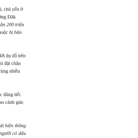
i, chủ yếu ở
ường Đăk
ần 200 triệu
hoặc bị bán
ời dụ dỗ trên
hi đặt chân
cùng nhiều
c đáng tiếc
ao cảnh giác
át hiện thông
 người có dấu