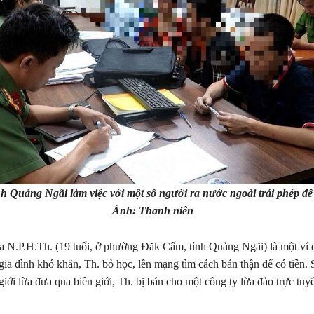
h Quảng Ngãi làm việc với một số người ra nước ngoài trái phép để
Ảnh: Thanh niên
 N.P.H.Th. (19 tuổi, ở phường Đăk Cấm, tỉnh Quảng Ngãi) là một ví d
ia đình khó khăn, Th. bỏ học, lên mạng tìm cách bán thận để có tiền. S
iới lừa đưa qua biên giới, Th. bị bán cho một công ty lừa đảo trực tuyế