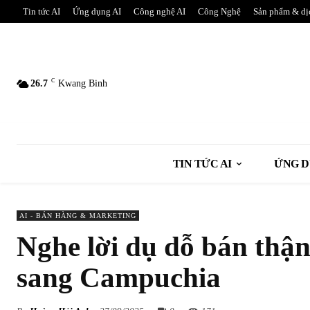
Tin tức AI
Ứng dụng AI
Công nghệ AI
Công Nghệ
Sản phẩm & dị
C
26.7
Kwang Binh
TIN TỨC AI
ỨNG D
AI - BÁN HÀNG & MARKETING
Nghe lời dụ dỗ bán thận 
sang Campuchia