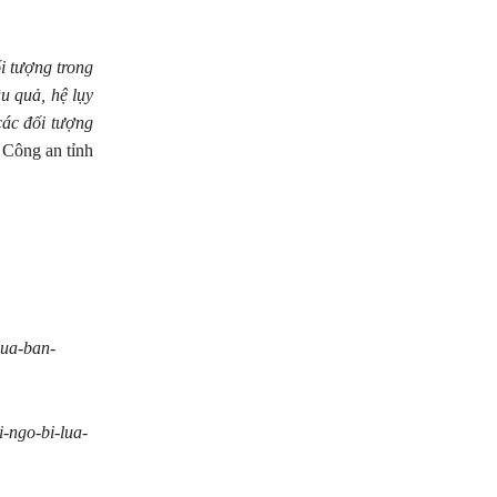
i tượng trong
u quả, hệ lụy
các đối tượng
Công an tỉnh
lua-ban-
-ngo-bi-lua-