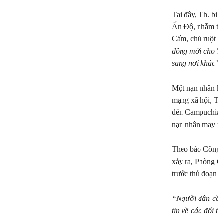
Tại đây, Th. b
Ấn Độ, nhằm t
Cấm, chú ruột 
đồng mới cho T
sang nơi khác”
Một nạn nhân k
mạng xã hội, T.
đến Campuchia,
nạn nhân may 
Theo báo Công 
xảy ra, Phòng 
trước thủ đoạn
“Người dân cầ
tin về các đối