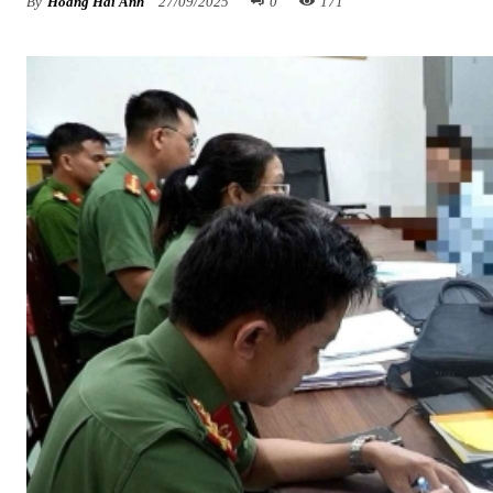
By
Hoàng Hải Anh
27/09/2025
0
171