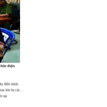
 bán thận.
ụ điển hình.
au khi bị các
n tại