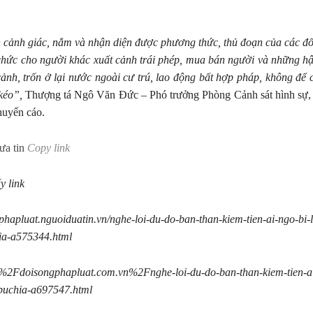
 cảnh giác, nắm và nhận diện được phương thức, thủ đoạn của các đố
chức cho người khác xuất cảnh trái phép, mua bán người và những hậ
cảnh, trốn ở lại nước ngoài cư trú, lao động bất hợp pháp, không để 
kéo”,
Thượng tá Ngô Văn Đức – Phó trưởng Phòng Cảnh sát hình sự, 
uyến cáo.
ưa tin
Copy link
y link
gphapluat.nguoiduatin.vn/nghe-loi-du-do-ban-than-kiem-tien-ai-ngo-bi-
a-a575344.html
Fdoisongphapluat.com.vn%2Fnghe-loi-du-do-ban-than-kiem-tien-ai
uchia-a697547.html