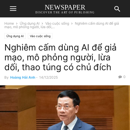
NEWSPAPER
DISCOVER THE ART OF PUBLISHING
Home
Ứng dụng AI
Vào cuộc sống
Nghiêm cấm dùng AI để giả
mạo, mô phỏng người, lừa dối,...
Ứng dụng AI
Vào cuộc sống
Nghiêm cấm dùng AI để giả
mạo, mô phỏng người, lừa
dối, thao túng có chủ đích
0
By
Hoàng Hải Anh
-
14/12/2025