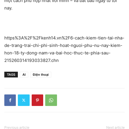
một cách phù hợp nhất với mình – và bắt đầu ngay từ tối
nay.
https%3A%2F%2Fkenh14.vn%2F6-cach-kiem-tien-tai-nha-
de-trang-trai-chi-phi-sinh-hoat-nguoi-phu-nu-nay-kiem-
hon-18-ty-dong-nam-va-bai-hoc-thuc-te-phia-sau-
215260314193033827.chn
TAGS
AI
Điện thoại
Previous article
Next article