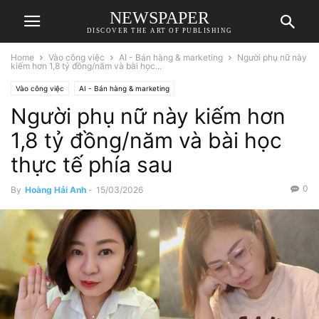
NEWSPAPER
DISCOVER THE ART OF PUBLISHING
Home
Vào công việc
AI - Bán hàng & marketing
Người phụ nữ này
kiếm hơn 1,8 tỷ đồng/năm và bài học...
Vào công việc
AI - Bán hàng & marketing
Người phụ nữ này kiếm hơn
1,8 tỷ đồng/năm và bài học
thực tế phía sau
0
By
Hoàng Hải Anh
-
15/03/2026