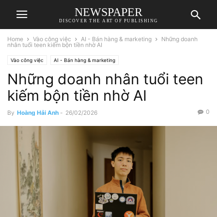
NEWSPAPER
DISCOVER THE ART OF PUBLISHING
Home
Vào công việc
AI - Bán hàng & marketing
Những doanh
nhân tuổi teen kiếm bộn tiền nhờ AI
Vào công việc
AI - Bán hàng & marketing
Những doanh nhân tuổi teen
kiếm bộn tiền nhờ AI
0
By
Hoàng Hải Anh
-
26/02/2026