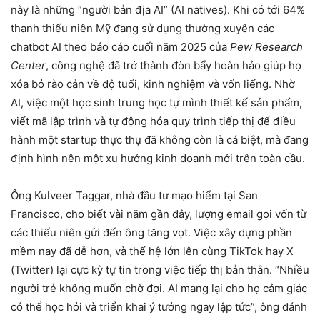
này là những “người bản địa AI” (AI natives). Khi có tới 64%
thanh thiếu niên Mỹ đang sử dụng thường xuyên các
chatbot AI theo báo cáo cuối năm 2025 của
Pew Research
Center
, công nghệ đã trở thành đòn bẩy hoàn hảo giúp họ
xóa bỏ rào cản về độ tuổi, kinh nghiệm và vốn liếng. Nhờ
AI, việc một học sinh trung học tự mình thiết kế sản phẩm,
viết mã lập trình và tự động hóa quy trình tiếp thị để điều
hành một startup thực thụ đã không còn là cá biệt, mà đang
định hình nên một xu hướng kinh doanh mới trên toàn cầu.
Ông Kulveer Taggar, nhà đầu tư mạo hiểm tại San
Francisco, cho biết vài năm gần đây, lượng email gọi vốn từ
các thiếu niên gửi đến ông tăng vọt. Việc xây dựng phần
mềm nay đã dễ hơn, và thế hệ lớn lên cùng TikTok hay X
(Twitter) lại cực kỳ tự tin trong việc tiếp thị bản thân. “Nhiều
người trẻ không muốn chờ đợi. AI mang lại cho họ cảm giác
có thể học hỏi và triển khai ý tưởng ngay lập tức”, ông đánh