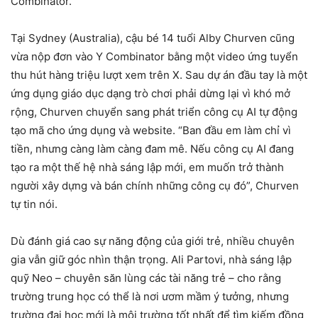
Combinator.
Tại Sydney (Australia), cậu bé 14 tuổi Alby Churven cũng
vừa nộp đơn vào Y Combinator bằng một video ứng tuyển
thu hút hàng triệu lượt xem trên X. Sau dự án đầu tay là một
ứng dụng giáo dục dạng trò chơi phải dừng lại vì khó mở
rộng, Churven chuyển sang phát triển công cụ AI tự động
tạo mã cho ứng dụng và website. “Ban đầu em làm chỉ vì
tiền, nhưng càng làm càng đam mê. Nếu công cụ AI đang
tạo ra một thế hệ nhà sáng lập mới, em muốn trở thành
người xây dựng và bán chính những công cụ đó”, Churven
tự tin nói.
Dù đánh giá cao sự năng động của giới trẻ, nhiều chuyên
gia vẫn giữ góc nhìn thận trọng. Ali Partovi, nhà sáng lập
quỹ Neo – chuyên săn lùng các tài năng trẻ – cho rằng
trường trung học có thể là nơi ươm mầm ý tưởng, nhưng
trường đại học mới là môi trường tốt nhất để tìm kiếm đồng