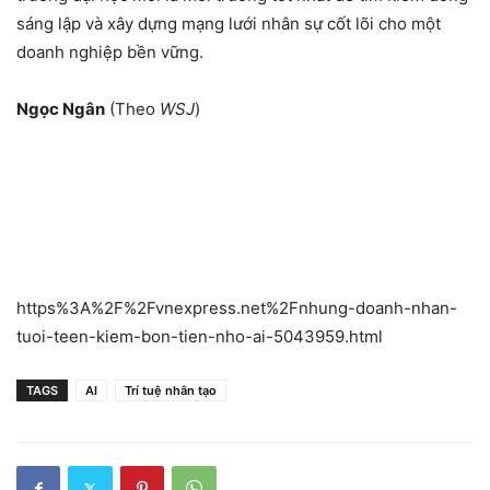
sáng lập và xây dựng mạng lưới nhân sự cốt lõi cho một
doanh nghiệp bền vững.
Ngọc Ngân
(Theo
WSJ
)
https%3A%2F%2Fvnexpress.net%2Fnhung-doanh-nhan-
tuoi-teen-kiem-bon-tien-nho-ai-5043959.html
TAGS
AI
Trí tuệ nhân tạo