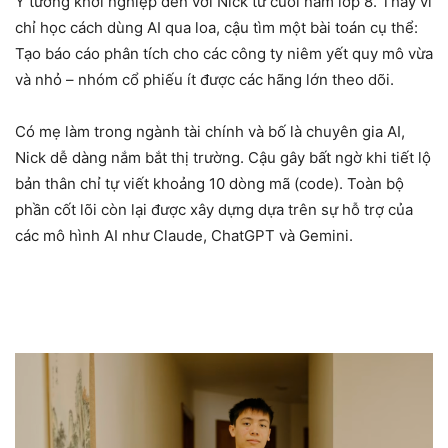
Ý tưởng khởi nghiệp đến với Nick từ cuối năm lớp 8. Thay vì
chỉ học cách dùng AI qua loa, cậu tìm một bài toán cụ thể:
Tạo báo cáo phân tích cho các công ty niêm yết quy mô vừa
và nhỏ – nhóm cổ phiếu ít được các hãng lớn theo dõi.
Có mẹ làm trong ngành tài chính và bố là chuyên gia AI,
Nick dễ dàng nắm bắt thị trường. Cậu gây bất ngờ khi tiết lộ
bản thân chỉ tự viết khoảng 10 dòng mã (code). Toàn bộ
phần cốt lõi còn lại được xây dựng dựa trên sự hỗ trợ của
các mô hình AI như Claude, ChatGPT và Gemini.