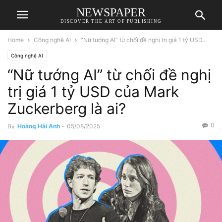
NEWSPAPER
DISCOVER THE ART OF PUBLISHING
Home
Công nghệ AI
“Nữ tướng AI” từ chối đề nghị trị giá 1 tỷ USD...
Công nghệ AI
“Nữ tướng AI” từ chối đề nghị
trị giá 1 tỷ USD của Mark
Zuckerberg là ai?
0
By
Hoàng Hải Anh
-
05/08/2025