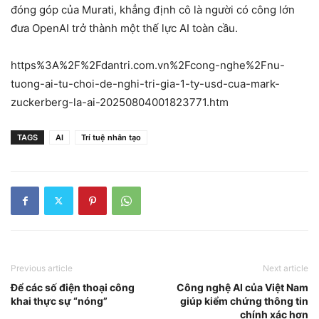
đóng góp của Murati, khẳng định cô là người có công lớn
đưa OpenAI trở thành một thế lực AI toàn cầu.
https%3A%2F%2Fdantri.com.vn%2Fcong-nghe%2Fnu-
tuong-ai-tu-choi-de-nghi-tri-gia-1-ty-usd-cua-mark-
zuckerberg-la-ai-20250804001823771.htm
TAGS
AI
Trí tuệ nhân tạo
Previous article
Next article
Để các số điện thoại công
Công nghệ AI của Việt Nam
khai thực sự “nóng”
giúp kiểm chứng thông tin
chính xác hơn