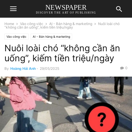
NEWSPAPER
DISCOVER THE ART OF PUBLISHING
Home
Vào công việc
AI - Bán hàng & marketing
Nuôi loài chó
“không cần ăn uống”, kiếm tiền triệu/ngày
Vào công việc
AI - Bán hàng & marketing
Nuôi loài chó “không cần ăn
uống”, kiếm tiền triệu/ngày
0
By
Hoàng Hải Anh
-
29/05/2025