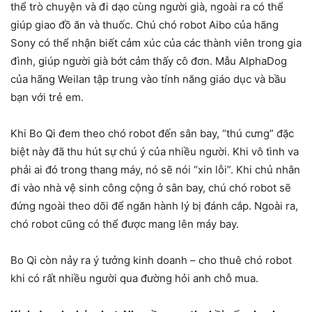
thể trò chuyện và đi dạo cùng người già, ngoài ra có thể
giúp giao đồ ăn và thuốc. Chú chó robot Aibo của hãng
Sony có thể nhận biết cảm xúc của các thành viên trong gia
đình, giúp người già bớt cảm thấy cô đơn. Mẫu AlphaDog
của hãng Weilan tập trung vào tính năng giáo dục và bầu
bạn với trẻ em.
Khi Bo Qi đem theo chó robot đến sân bay, “thú cưng” đặc
biệt này đã thu hút sự chú ý của nhiều người. Khi vô tình va
phải ai đó trong thang máy, nó sẽ nói “xin lỗi”. Khi chủ nhân
đi vào nhà vệ sinh công cộng ở sân bay, chú chó robot sẽ
đứng ngoài theo dõi để ngăn hành lý bị đánh cắp. Ngoài ra,
chó robot cũng có thể được mang lên máy bay.
Bo Qi còn nảy ra ý tưởng kinh doanh – cho thuê chó robot
khi có rất nhiều người qua đường hỏi anh chỗ mua.