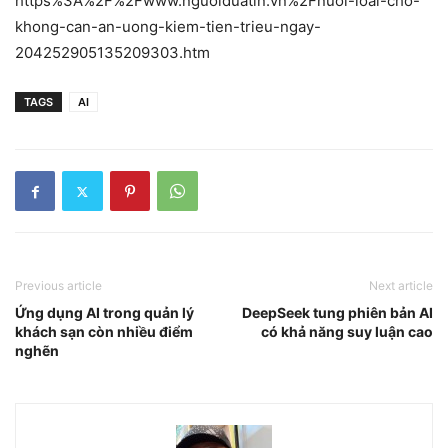
https%3A%2F%2Fwww.nguoiduatin.vn%2Fnuoi-loai-cho-
khong-can-an-uong-kiem-tien-trieu-ngay-
204252905135209303.htm
TAGS
AI
Previous article
Next article
Ứng dụng AI trong quản lý
DeepSeek tung phiên bản AI
khách sạn còn nhiều điểm
có khả năng suy luận cao
nghẽn