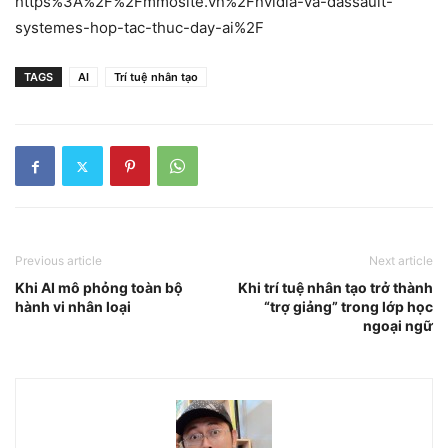
https%3A%2F%2Fmmosite.vn%2Fnvidia-va-dassault-
systemes-hop-tac-thuc-day-ai%2F
TAGS
AI
Trí tuệ nhân tạo
Previous article
Next article
Khi AI mô phỏng toàn bộ
Khi trí tuệ nhân tạo trở thành
hành vi nhân loại
“trợ giảng” trong lớp học
ngoại ngữ