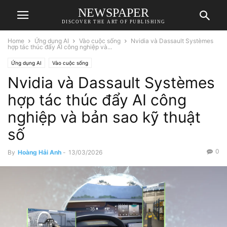
NEWSPAPER
DISCOVER THE ART OF PUBLISHING
Home
Ứng dụng AI
Vào cuộc sống
Nvidia và Dassault Systèmes
hợp tác thúc đẩy AI công nghiệp và...
Ứng dụng AI
Vào cuộc sống
Nvidia và Dassault Systèmes
hợp tác thúc đẩy AI công
nghiệp và bản sao kỹ thuật
số
0
By
Hoàng Hải Anh
-
13/03/2026