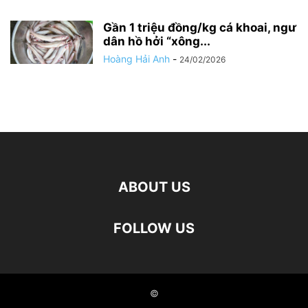
Gần 1 triệu đồng/kg cá khoai, ngư
dân hồ hởi “xông...
Hoàng Hải Anh
-
24/02/2026
ABOUT US
FOLLOW US
©