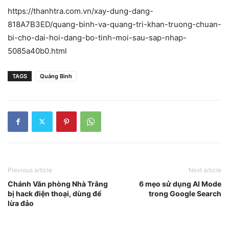
https://thanhtra.com.vn/xay-dung-dang-
818A7B3ED/quang-binh-va-quang-tri-khan-truong-chuan-
bi-cho-dai-hoi-dang-bo-tinh-moi-sau-sap-nhap-
5085a40b0.html
TAGS
Quảng Bình
Previous article
Next article
Chánh Văn phòng Nhà Trắng
6 mẹo sử dụng AI Mode
bị hack điện thoại, dùng để
trong Google Search
lừa đảo