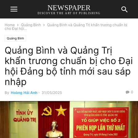
NEWSPAPER
DISCOVER THE ART OF PUBLISHING
Home
Quảng Bình
Quảng Bình và Quảng Trị khẩn trương chuẩn bị
cho Đại hội...
Quảng Bình
Quảng Bình và Quảng Trị
khẩn trương chuẩn bị cho Đại
hội Đảng bộ tỉnh mới sau sáp
nhập
0
By
Hoàng Hải Anh
-
31/05/2025