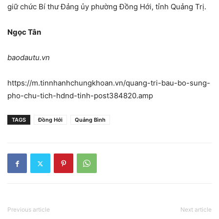
giữ chức Bí thư Đảng ủy phường Đồng Hới, tỉnh Quảng Trị.
Ngọc Tân
baodautu.vn
https://m.tinnhanhchungkhoan.vn/quang-tri-bau-bo-sung-
pho-chu-tich-hdnd-tinh-post384820.amp
TAGS
Đồng Hới
Quảng Bình
Previous article
Next article