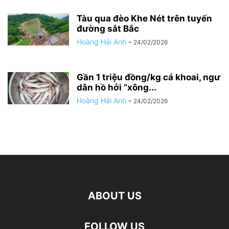
Tàu qua đèo Khe Nét trên tuyến
đường sắt Bắc
Hoàng Hải Anh
-
24/02/2026
Gần 1 triệu đồng/kg cá khoai, ngư
dân hồ hởi “xông...
Hoàng Hải Anh
-
24/02/2026
ABOUT US
FOLLOW US