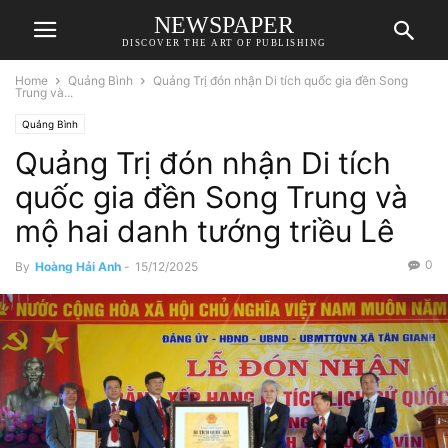
NEWSPAPER
DISCOVER THE ART OF PUBLISHING
Home
Quảng Bình
Quảng Trị đón nhận Di tích quốc gia đền Song
Trung và...
Quảng Bình
Quảng Trị đón nhận Di tích
quốc gia đền Song Trung và
mộ hai danh tướng triều Lê
0
By
Hoàng Hải Anh
-
15/12/2025