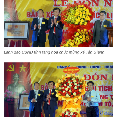
Lãnh đạo UBND tỉnh tặng hoa chúc mừng xã Tân Gianh