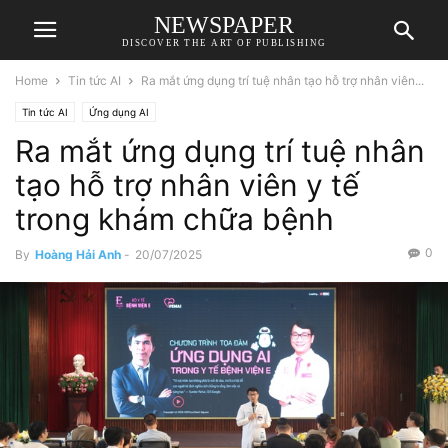
NEWSPAPER
DISCOVER THE ART OF PUBLISHING
Home
Tin tức AI
Ra mắt ứng dụng trí tuệ nhân tạo hỗ trợ nhân viên...
Tin tức AI
Ứng dụng AI
Ra mắt ứng dụng trí tuệ nhân
tạo hỗ trợ nhân viên y tế
trong khám chữa bệnh
0
By
Hoàng Hải Anh
-
20/07/2025