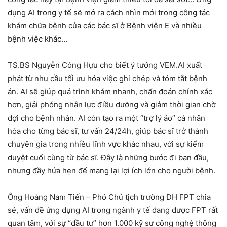
dụng AI trong y tế sẽ mở ra cách nhìn mới trong công tác
khám chữa bệnh của các bác sĩ ở Bệnh viện E và nhiều
bệnh việc khác…
TS.BS Nguyễn Công Hựu cho biết ý tưởng VEM.AI xuất
phát từ nhu cầu tối ưu hóa việc ghi chép và tóm tắt bệnh
án. AI sẽ giúp quá trình khám nhanh, chẩn đoán chính xác
hơn, giải phóng nhân lực điều dưỡng và giảm thời gian chờ
đợi cho bệnh nhân. AI còn tạo ra một “trợ lý ảo” cá nhân
hóa cho từng bác sĩ, tư vấn 24/24h, giúp bác sĩ trở thành
chuyên gia trong nhiều lĩnh vực khác nhau, với sự kiểm
duyệt cuối cùng từ bác sĩ. Đây là những bước đi ban đầu,
nhưng đầy hứa hẹn để mang lại lợi ích lớn cho người bệnh.
Ông Hoàng Nam Tiến – Phó Chủ tịch trường ĐH FPT chia
sẻ, vấn đề ứng dụng AI trong ngành y tế đang được FPT rất
quan tâm, với sự “đầu tư” hơn 1.000 kỹ sư công nghệ thông