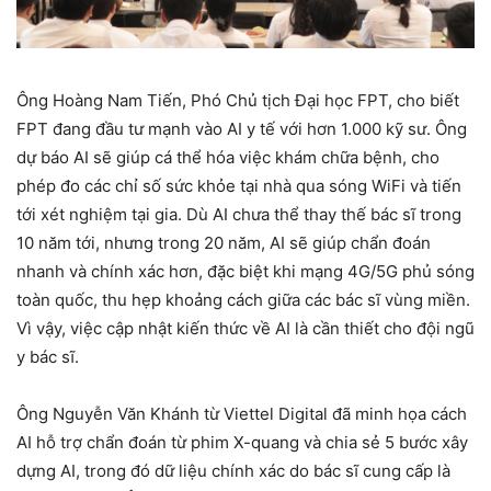
Ông Hoàng Nam Tiến, Phó Chủ tịch Đại học FPT, cho biết
FPT đang đầu tư mạnh vào AI y tế với hơn 1.000 kỹ sư. Ông
dự báo AI sẽ giúp cá thể hóa việc khám chữa bệnh, cho
phép đo các chỉ số sức khỏe tại nhà qua sóng WiFi và tiến
tới xét nghiệm tại gia. Dù AI chưa thể thay thế bác sĩ trong
10 năm tới, nhưng trong 20 năm, AI sẽ giúp chẩn đoán
nhanh và chính xác hơn, đặc biệt khi mạng 4G/5G phủ sóng
toàn quốc, thu hẹp khoảng cách giữa các bác sĩ vùng miền.
Vì vậy, việc cập nhật kiến thức về AI là cần thiết cho đội ngũ
y bác sĩ.
Ông Nguyễn Văn Khánh từ Viettel Digital đã minh họa cách
AI hỗ trợ chẩn đoán từ phim X-quang và chia sẻ 5 bước xây
dựng AI, trong đó dữ liệu chính xác do bác sĩ cung cấp là