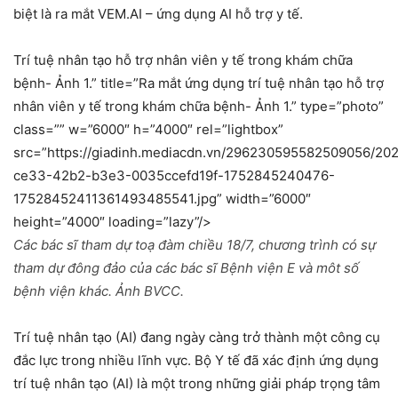
biệt là ra mắt VEM.AI – ứng dụng AI hỗ trợ y tế.
Trí tuệ nhân tạo hỗ trợ nhân viên y tế trong khám chữa
bệnh- Ảnh 1.” title=”Ra mắt ứng dụng trí tuệ nhân tạo hỗ trợ
nhân viên y tế trong khám chữa bệnh- Ảnh 1.” type=”photo”
class=”” w=”6000″ h=”4000″ rel=”lightbox”
src=”https://giadinh.mediacdn.vn/296230595582509056/202
ce33-42b2-b3e3-0035ccefd19f-1752845240476-
17528452411361493485541.jpg” width=”6000″
height=”4000″ loading=”lazy”/>
Các bác sĩ tham dự toạ đàm chiều 18/7, chương trình có sự
tham dự đông đảo của các bác sĩ Bệnh viện E và môt số
bệnh viện khác. Ảnh BVCC.
Trí tuệ nhân tạo (AI) đang ngày càng trở thành một công cụ
đắc lực trong nhiều lĩnh vực. Bộ Y tế đã xác định ứng dụng
trí tuệ nhân tạo (AI) là một trong những giải pháp trọng tâm