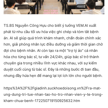
TS.BS Nguyễn Công Hựu cho biết ý tưởng VEM.AI xuất
phát từ nhu cầu tối ưu hóa việc ghi chép và tóm tắt bệnh
án. AI sẽ giúp quá trình khám nhanh, chẩn đoán chính xác
hơn, giải phóng nhân lực điều dưỡng và giảm thời gian chờ
đợi cho bệnh nhân. AI còn tạo ra một “trợ lý ảo” cá nhân
hóa cho từng bác sĩ, tư vấn 24/24h, giúp bác sĩ trở thành
chuyên gia trong nhiều lĩnh vực khác nhau, với sự kiểm
duyệt cuối cùng từ bác sĩ. Đây là những bước đi ban đầu,
nhưng đầy hứa hẹn để mang lại lợi ích lớn cho người bệnh.
https%3A%2F%2Fgiadinh.suckhoedoisong.vn%2Fra-mat-
ung-dung-tri-tue-nhan-tao-ho-tro-nhan-vien-y-te-trong-
kham-chua-benh-172250719150925632.htm