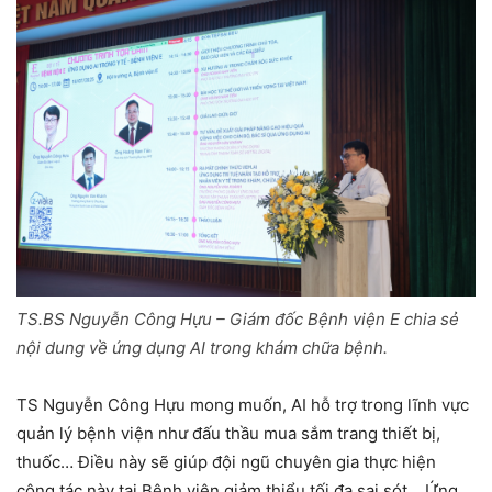
TS.BS Nguyễn Công Hựu – Giám đốc Bệnh viện E chia sẻ
nội dung về ứng dụng AI trong khám chữa bệnh.
TS Nguyễn Công Hựu mong muốn, AI hỗ trợ trong lĩnh vực
quản lý bệnh viện như đấu thầu mua sắm trang thiết bị,
thuốc… Điều này sẽ giúp đội ngũ chuyên gia thực hiện
công tác này tại Bệnh viện giảm thiểu tối đa sai sót… Ứng