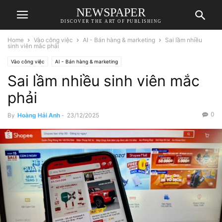
NEWSPAPER
DISCOVER THE ART OF PUBLISHING
Home
Vào công việc
AI - Bán hàng & marketing
Sai lầm nhiều
sinh viên mắc phải
Vào công việc
AI - Bán hàng & marketing
Sai lầm nhiều sinh viên mắc
phải
0
By
Hoàng Hải Anh
-
23/12/2025