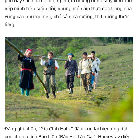
phủ đầy sắc hoa dại mộng mơ, là những homestay xinh xắn
nép mình trên sườn đồi, những món ẩm thực đặc trưng của
vùng cao như xôi nếp, chả sắn, cá nướng, thịt nướng thơm
lừng…
Đáng ghi nhận, “Gia đình Haha” đã mang lại hiệu ứng tích
cực cho du lịch Bản Liền (Bắc Hà, Lào Cai). Homestay diễn