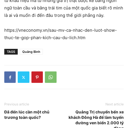
từ khẩu hiệu mà từ những giá trị thật được kể bằng ngôn
ngữ toàn cầu và bằng trái tim của một quốc gia biết rõ mình
là ai và muốn đi đến đâu trong thế giới phẳng này.
https://vneconomy.vn/sau-mv-ca-nhac-den-luot-show-
thuc-te-gop-phan-kich-cau-du-lich.htm
TAGS
Quảng Bình
Previous article
Next article
Đã đến lúc cần một chủ
Quảng Trị chuyển bến xe
trương toàn quốc?
khách Đông Hà để làm tuyến
đường ven biển 2.000 tỷ