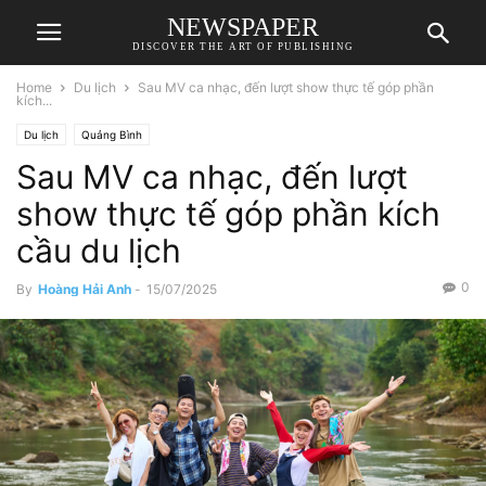
NEWSPAPER
DISCOVER THE ART OF PUBLISHING
Home
Du lịch
Sau MV ca nhạc, đến lượt show thực tế góp phần
kích...
Du lịch
Quảng Bình
Sau MV ca nhạc, đến lượt
show thực tế góp phần kích
cầu du lịch
0
By
Hoàng Hải Anh
-
15/07/2025