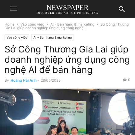
NEWSPAPER
DISCOVER THE ART OF PUBLISHING
Home
Vào công việc
AI - Bán hàng & marketing
Sở Công Thương
Gia Lai giúp doanh nghiệp ứng dụng công nghệ...
Vào công việc
AI - Bán hàng & marketing
Sở Công Thương Gia Lai giúp
doanh nghiệp ứng dụng công
nghệ AI để bán hàng
0
By
Hoàng Hải Anh
-
28/05/2025